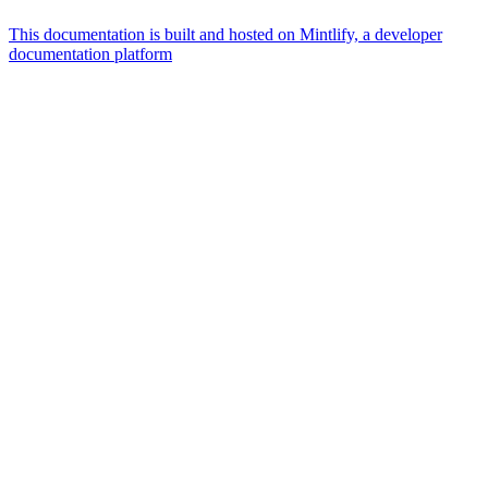
This documentation is built and hosted on Mintlify, a developer
documentation platform
Assistant
Responses
are
generated
using
AI
and
may
contain
mistakes.