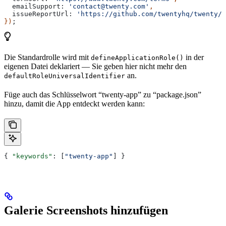
  emailSupport:
 'contact@twenty.com'
,
  issueReportUrl:
 'https://github.com/twentyhq/twenty/i
})
;
Die Standardrolle wird mit
in der
defineApplicationRole()
eigenen Datei deklariert — Sie geben hier nicht mehr den
an.
defaultRoleUniversalIdentifier
Füge auch das Schlüsselwort “twenty-app” zu “package.json”
hinzu, damit die App entdeckt werden kann:
{ 
"keywords"
: [
"twenty-app"
] }
Galerie Screenshots hinzufügen