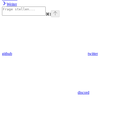
Weiter
⌘
I
github
twitter
discord