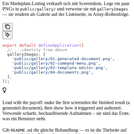
Ein Marktplatz-Listing verkauft sich mit Screenshots. Lege ein paar
PNGs in
und verweise sie mit
public/gallery/
galleryImages
— sie rendern als Galerie auf der Listenseite, in Array-Reihenfolge.
export
 default
 defineApplication
({
  // ...identity from above
  galleryImages:
 [
    'public/gallery/01-generated-document.png'
,
    'public/gallery/02-command-menu.png'
,
    'public/gallery/03-template-editor.png'
,
    'public/gallery/04-documents.png'
,
  ]
,
})
;
Lead with the payoff: make the first screenshot the finished result (a
generated document), then show how it triggered and authored.
Verwende scharfe, hochauflösende Aufnahmen – sie sind das Erste,
was ein Benutzer sieht.
Gib
die gleiche Behandlung — es ist die Titelseite auf
README.md