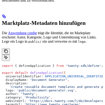
beschreiben und zu veröffentlichen.
Marktplatz-Metadaten hinzufügen
Die
Anwendung config
trägt die Identität, die im Marktplatz
erscheint: Autor, Kategorie, Logo und Unterstützung von Links.
Lege ein Logo in
ein und verweise es mit
.
public/
logo
import
 { 
defineApplication
 } 
from
 'twenty-sdk/define'
;
export
 default
 defineApplication
({
  universalIdentifier:
 APPLICATION_UNIVERSAL_IDENTIFIER
  displayName:
 'Document Generator'
,
  description:
    'Create reusable document templates and generate pe
  logo:
 'public/document-generator.svg'
,
  author:
 'Twenty'
,
  category:
 'Productivity'
,
  websiteUrl:
 'https://docs.twenty.com/l/de/developers/
  termsUrl:
 'https://www.twenty.com/terms'
,