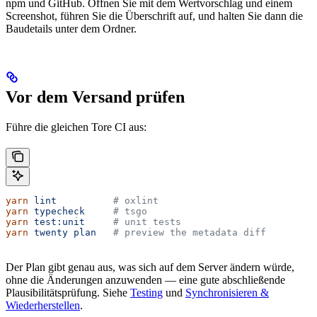
npm und GitHub. Öffnen Sie mit dem Wertvorschlag und einem
Screenshot, führen Sie die Überschrift auf, und halten Sie dann die
Baudetails unter dem Ordner.
Vor dem Versand prüfen
Führe die gleichen Tore CI aus:
yarn
 lint
          # oxlint
yarn
 typecheck
     # tsgo
yarn
 test:unit
     # unit tests
yarn
 twenty
 plan
   # preview the metadata diff
Der Plan gibt genau aus, was sich auf dem Server ändern würde,
ohne die Änderungen anzuwenden — eine gute abschließende
Plausibilitätsprüfung. Siehe
Testing
und
Synchronisieren &
Wiederherstellen
.