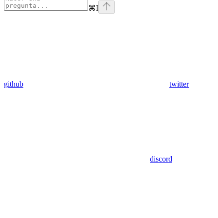
⌘
I
github
twitter
discord