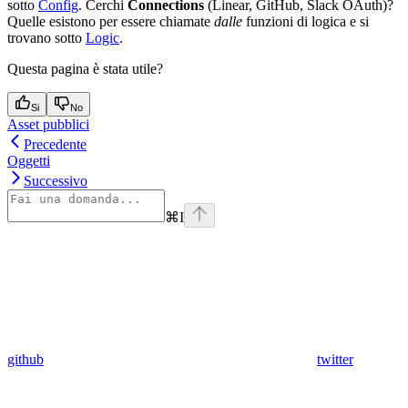
sotto
Config
. Cerchi
Connections
(Linear, GitHub, Slack OAuth)?
Quelle esistono per essere chiamate
dalle
funzioni di logica e si
trovano sotto
Logic
.
Questa pagina è stata utile?
Si
No
Asset pubblici
Precedente
Oggetti
Successivo
⌘
I
github
twitter