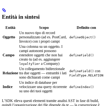
Entità in sintesi
Entità
Scopo
Definito con
Un nuovo tipo di record
Oggetto
personalizzato (ad es. PostCard,
defineObject()
Invoice) con i propri campi
Una colonna su un oggetto. I
campi autonomi possono
Campo
estendere oggetti che non hai
defineField()
creato tu (ad es. aggiungere
a Company)
loyaltyTier
Un collegamento bidirezionale
con
defineField()
Relazione
tra due oggetti — entrambi i lati
FieldType.RELATION
sono dichiarati come campi
Un indice di database per
Indice
velocizzare una query ricorrente
defineIndex()
su uno dei tuoi oggetti
L’SDK rileva questi elementi tramite analisi AST in fase di build,
quindi l’organizzazione dei file dipende da te — la convenzione è