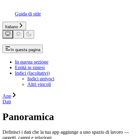
Guida di stile
Italiano
In questa pagina
In questa sezione
Entità in sintesi
Indici (facoltativi)
Indici univoci
Altri vincoli
App
Dati
Panoramica
Definisci i dati che la tua app aggiunge a uno spazio di lavoro —
oggetti, campi e relazioni.