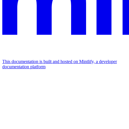
This documentation is built and hosted on Mintlify, a developer
documentation platform
Assistant
Responses
are
generated
using
AI
and