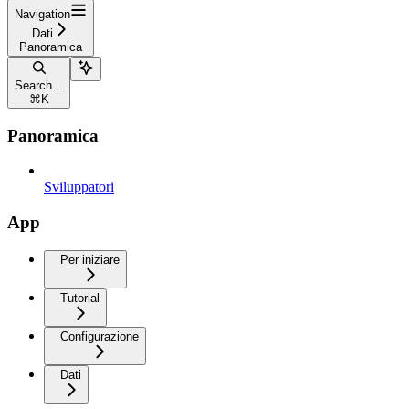
Navigation
Dati
Panoramica
Search...
⌘
K
Panoramica
Sviluppatori
App
Per iniziare
Tutorial
Configurazione
Dati