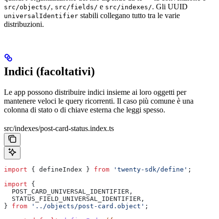
,
e
. Gli UUID
src/objects/
src/fields/
src/indexes/
stabili collegano tutto tra le varie
universalIdentifier
distribuzioni.
Indici (facoltativi)
Le app possono distribuire indici insieme ai loro oggetti per
mantenere veloci le query ricorrenti. Il caso più comune è una
colonna di stato o di chiave esterna che leggi spesso.
src/indexes/post-card-status.index.ts
import
 { 
defineIndex
 } 
from
 'twenty-sdk/define'
;
import
 {
  POST_CARD_UNIVERSAL_IDENTIFIER
,
  STATUS_FIELD_UNIVERSAL_IDENTIFIER
,
} 
from
 '../objects/post-card.object'
;