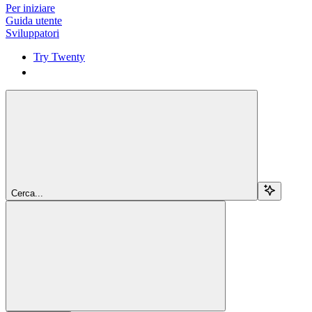
Per iniziare
Guida utente
Sviluppatori
Try Twenty
Try Twenty
Cerca...