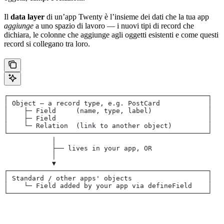
Il
data layer
di un’app Twenty è l’insieme dei dati che la tua app
aggiunge
a uno spazio di lavoro — i nuovi tipi di record che
dichiara, le colonne che aggiunge agli oggetti esistenti e come questi
record si collegano tra loro.
┌──────────────────────────────────────────────────┐
│ Object — a record type, e.g. PostCard            │
│    ├─ Field     (name, type, label)              │
│    ├─ Field                                      │
│    └─ Relation  (link to another object)         │
└──────────────────────────────────────────────────┘
            │
            ├── lives in your app, OR
            │
            ▼
┌──────────────────────────────────────────────────┐
│ Standard / other apps' objects                   │
│    └─ Field added by your app via defineField    │
└──────────────────────────────────────────────────┘