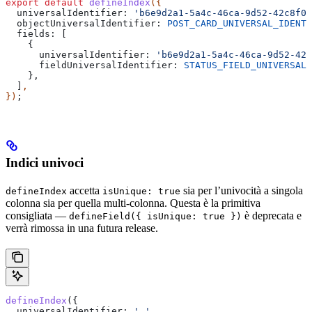
export
 default
 defineIndex
({
  universalIdentifier:
 'b6e9d2a1-5a4c-46ca-9d52-42c8f02
  objectUniversalIdentifier:
 POST_CARD_UNIVERSAL_IDENTI
  fields:
 [
    {
      universalIdentifier:
 'b6e9d2a1-5a4c-46ca-9d52-42c
      fieldUniversalIdentifier:
 STATUS_FIELD_UNIVERSAL_
    },
  ]
,
})
;
Indici univoci
accetta
sia per l’univocità a singola
defineIndex
isUnique: true
colonna sia per quella multi-colonna. Questa è la primitiva
consigliata —
è deprecata e
defineField({ isUnique: true })
verrà rimossa in una futura release.
defineIndex
({
  universalIdentifier:
 '…'
,