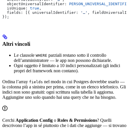
  objectUniversalIdentifier:
 PERSON_UNIVERSAL_IDENTIFIE
  isUnique:
 true
,
  fields:
 [{ 
universalIdentifier:
 '…'
, 
fieldUniversalId
});
Altri vincoli
Le clausole
parziali restano sotto il controllo
WHERE
dell’amministratore — le app non possono dichiararle.
Ogni oggetto è limitato a 10 indici personalizzati (gli indici
propri del framework non contano).
Ordina l’array
nel modo in cui Postgres dovrebbe usarlo —
fields
la colonna più a sinistra per prima, come in un elenco telefonico. Gli
indici non sono gratuiti: ogni scrittura sulla tabella li aggiorna.
Aggiungine uno solo quando hai una query che ne ha bisogno.
Cerchi
Application Config
o
Roles & Permissions
? Quelli
descrivono l’app in sé piuttosto che i dati che aggiunge — si trovano