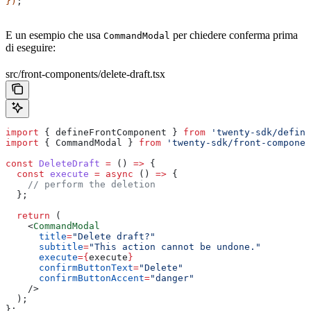
})
;
E un esempio che usa
per chiedere conferma prima
CommandModal
di eseguire:
src/front-components/delete-draft.tsx
import
 { 
defineFrontComponent
 } 
from
 'twenty-sdk/define
import
 { 
CommandModal
 } 
from
 'twenty-sdk/front-componen
const
 DeleteDraft
 =
 () 
=>
 {
  const
 execute
 =
 async
 () 
=>
 {
    // perform the deletion
  };
  return
 (
    <
CommandModal
      title
=
"Delete draft?"
      subtitle
=
"This action cannot be undone."
      execute
=
{
execute
}
      confirmButtonText
=
"Delete"
      confirmButtonAccent
=
"danger"
    />
  );
};