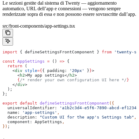
Le sezioni gestite dal sistema di Twenty — aggiornamento
automatico, URL dell’app e connessioni — vengono sempre
renderizzate sopra di essa e non possono essere sovrascritte dall’app.
src/front-components/app-settings.tsx
import
 { 
defineSettingsFrontComponent
 } 
from
 'twenty-sd
const
 AppSettings
 =
 () 
=>
 {
  return
 (
    <
div
 style
=
{
{ 
padding:
 '20px'
 }
}
>
      <
h2
>
My app settings
</
h2
>
      {
/* render your own configuration UI here */
}
    </
div
>
  );
};
export
 default
 defineSettingsFrontComponent
({
  universalIdentifier:
 'a1b2c3d4-e5f6-7890-abcd-ef12345
  name:
 'app-settings'
,
  description:
 "Custom UI for the app's Settings tab"
,
  component:
 AppSettings
,
})
;