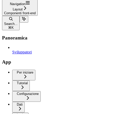
Navigation
Layout
Componenti front-end
Search...
⌘
K
Panoramica
Sviluppatori
App
Per iniziare
Tutorial
Configurazione
Dati