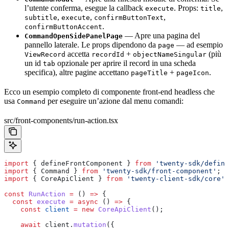
l’utente conferma, esegue la callback
. Props:
,
execute
title
,
,
,
subtitle
execute
confirmButtonText
.
confirmButtonAccent
— Apre una pagina del
CommandOpenSidePanelPage
pannello laterale. Le props dipendono da
— ad esempio
page
accetta
+
(più
ViewRecord
recordId
objectNameSingular
un id
opzionale per aprire il record in una scheda
tab
specifica), altre pagine accettano
+
.
pageTitle
pageIcon
Ecco un esempio completo di componente front-end headless che
usa
per eseguire un’azione dal menu comandi:
Command
src/front-components/run-action.tsx
import
 { 
defineFrontComponent
 } 
from
 'twenty-sdk/define
import
 { 
Command
 } 
from
 'twenty-sdk/front-component'
;
import
 { 
CoreApiClient
 } 
from
 'twenty-client-sdk/core'
;
const
 RunAction
 =
 () 
=>
 {
  const
 execute
 =
 async
 () 
=>
 {
    const
 client
 =
 new
 CoreApiClient
();
    await
 client
.
mutation
({