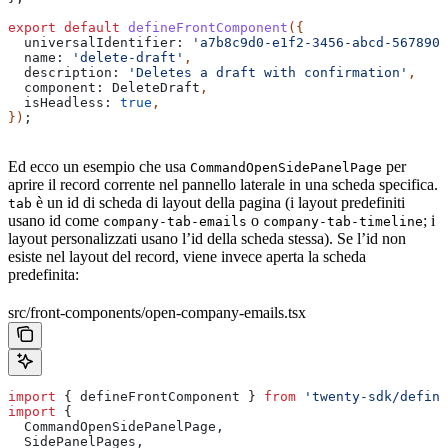
export
 default
 defineFrontComponent
({
  universalIdentifier:
 'a7b8c9d0-e1f2-3456-abcd-5678901
  name:
 'delete-draft'
,
  description:
 'Deletes a draft with confirmation'
,
  component:
 DeleteDraft
,
  isHeadless:
 true
,
})
;
Ed ecco un esempio che usa
per
CommandOpenSidePanelPage
aprire il record corrente nel pannello laterale in una scheda specifica.
è un id di scheda di layout della pagina (i layout predefiniti
tab
usano id come
o
; i
company-tab-emails
company-tab-timeline
layout personalizzati usano l’id della scheda stessa). Se l’id non
esiste nel layout del record, viene invece aperta la scheda
predefinita:
src/front-components/open-company-emails.tsx
import
 { 
defineFrontComponent
 } 
from
 'twenty-sdk/define
import
 {
  CommandOpenSidePanelPage
,
  SidePanelPages
,