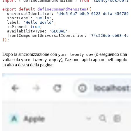
import
 { 
defineCommandMenuItem
 } 
from
 'twenty-sdk/defin
export
 default
 defineCommandMenuItem
({
  universalIdentifier:
 'd4e5f6a7-b8c9-0123-defa-4567890
  shortLabel:
 'Hello'
,
  label:
 'Hello World'
,
  isPinned:
 true
,
  availabilityType:
 'GLOBAL'
,
  frontComponentUniversalIdentifier:
 '74c526eb-cb68-4cf
})
;
Dopo la sincronizzazione con
(o eseguendo una
yarn twenty dev
volta sola
), l’azione rapida appare nell’angolo
yarn twenty apply
in alto a destra della pagina: