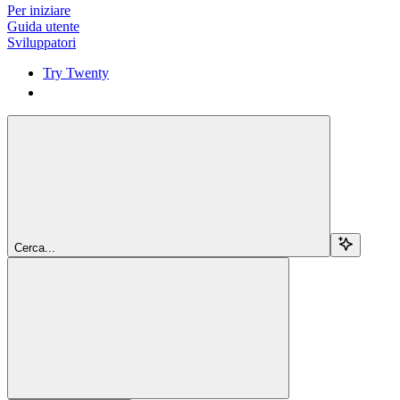
Per iniziare
Guida utente
Sviluppatori
Try Twenty
Try Twenty
Cerca...