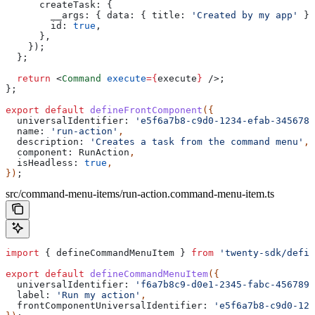
      createTask:
 {
        __args:
 { 
data:
 { 
title:
 'Created by my app'
 } 
        id:
 true
,
      },
    });
  };
  return
 <
Command
 execute
=
{
execute
}
 />
;
};
export
 default
 defineFrontComponent
({
  universalIdentifier:
 'e5f6a7b8-c9d0-1234-efab-3456789
  name:
 'run-action'
,
  description:
 'Creates a task from the command menu'
,
  component:
 RunAction
,
  isHeadless:
 true
,
})
;
src/command-menu-items/run-action.command-menu-item.ts
import
 { 
defineCommandMenuItem
 } 
from
 'twenty-sdk/defin
export
 default
 defineCommandMenuItem
({
  universalIdentifier:
 'f6a7b8c9-d0e1-2345-fabc-4567890
  label:
 'Run my action'
,
  frontComponentUniversalIdentifier:
 'e5f6a7b8-c9d0-123