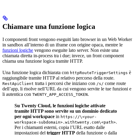
Chiamare una funzione logica
I componenti front vengono eseguiti lato browser in un Web Worker
in sandbox all’interno di un iframe con origine opaca, mentre le
funzioni logiche
vengono eseguite lato server. Non esiste una
chiamata diretta in-process tra i due; invece, un front component
chiama una funzione logica tramite HTTP.
Una funzione logica dichiarata con
è
httpRouteTriggerSettings
raggiungibile tramite HTTP al relativo percorso della route.
tratta i percorsi che iniziano con
come route
RestApiClient
/s/
dell’app, li risolve nell’URL da cui vengono servite le tue funzioni e
li autentica con
.
TWENTY_APP_ACCESS_TOKEN
Su Twenty Cloud, le funzioni logiche attivate
tramite HTTP sono servite su un dominio dedicato
per ogni workspace
in
https://\<your-
.
workspace-subdomain>.withtwenty.com\<path>
Per i chiamanti esterni, copia l’URL esatto dalle
impostazioni del
trigger HTTP
della funzione o dalla