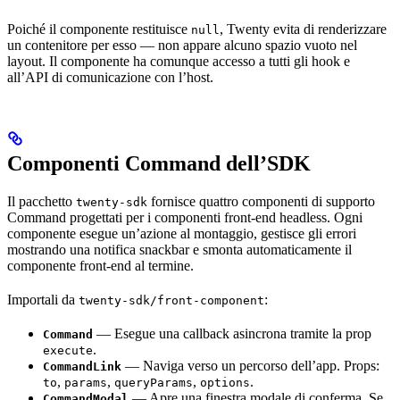
Poiché il componente restituisce
, Twenty evita di renderizzare
null
un contenitore per esso — non appare alcuno spazio vuoto nel
layout. Il componente ha comunque accesso a tutti gli hook e
all’API di comunicazione con l’host.
Componenti Command dell’SDK
Il pacchetto
fornisce quattro componenti di supporto
twenty-sdk
Command progettati per i componenti front-end headless. Ogni
componente esegue un’azione al montaggio, gestisce gli errori
mostrando una notifica snackbar e smonta automaticamente il
componente front-end al termine.
Importali da
:
twenty-sdk/front-component
— Esegue una callback asincrona tramite la prop
Command
.
execute
— Naviga verso un percorso dell’app. Props:
CommandLink
,
,
,
.
to
params
queryParams
options
— Apre una finestra modale di conferma. Se
CommandModal