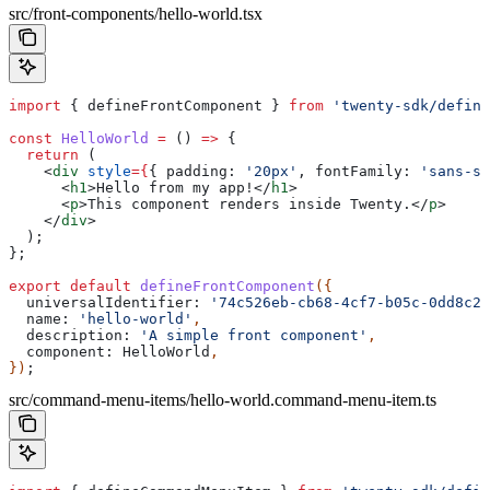
src/front-components/hello-world.tsx
import
 { 
defineFrontComponent
 } 
from
 'twenty-sdk/define
const
 HelloWorld
 =
 () 
=>
 {
  return
 (
    <
div
 style
=
{
{ 
padding:
 '20px'
, 
fontFamily:
 'sans-se
      <
h1
>
Hello from my app!
</
h1
>
      <
p
>
This component renders inside Twenty.
</
p
>
    </
div
>
  );
};
export
 default
 defineFrontComponent
({
  universalIdentifier:
 '74c526eb-cb68-4cf7-b05c-0dd8c28
  name:
 'hello-world'
,
  description:
 'A simple front component'
,
  component:
 HelloWorld
,
})
;
src/command-menu-items/hello-world.command-menu-item.ts