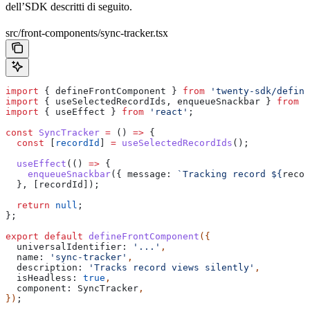
dell’SDK descritti di seguito.
src/front-components/sync-tracker.tsx
import
 { 
defineFrontComponent
 } 
from
 'twenty-sdk/define
import
 { 
useSelectedRecordIds
, 
enqueueSnackbar
 } 
from
 '
import
 { 
useEffect
 } 
from
 'react'
;
const
 SyncTracker
 =
 () 
=>
 {
  const
 [
recordId
] 
=
 useSelectedRecordIds
();
  useEffect
(() 
=>
 {
    enqueueSnackbar
({ 
message:
 `Tracking record 
${
recor
  }, [
recordId
]);
  return
 null
;
};
export
 default
 defineFrontComponent
({
  universalIdentifier:
 '...'
,
  name:
 'sync-tracker'
,
  description:
 'Tracks record views silently'
,
  isHeadless:
 true
,
  component:
 SyncTracker
,
})
;