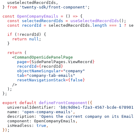
  useSelectedRecordIds
,
} 
from
 'twenty-sdk/front-component'
;
const
 OpenCompanyEmails
 =
 () 
=>
 {
  const
 selectedRecordIds
 =
 useSelectedRecordIds
();
  const
 recordId
 =
 selectedRecordIds
.
length
 ===
 1
 ?
 sel
  if
 (
!
recordId
) {
    return
 null
;
  }
  return
 (
    <
CommandOpenSidePanelPage
      page
=
{
SidePanelPages
.
ViewRecord
}
      recordId
=
{
recordId
}
      objectNameSingular
=
"company"
      tab
=
"company-tab-emails"
      resetNavigationStack
=
{
false
}
    />
  );
};
export
 default
 defineFrontComponent
({
  universalIdentifier:
 'b8c9d0e1-f2a3-4567-bcde-6789012
  name:
 'open-company-emails'
,
  description:
 'Opens the current company on its Emails
  component:
 OpenCompanyEmails
,
  isHeadless:
 true
,
})
;