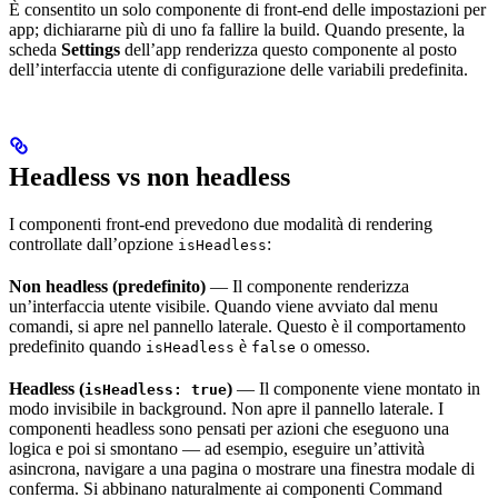
È consentito un solo componente di front-end delle impostazioni per
app; dichiararne più di uno fa fallire la build. Quando presente, la
scheda
Settings
dell’app renderizza questo componente al posto
dell’interfaccia utente di configurazione delle variabili predefinita.
Headless vs non headless
I componenti front-end prevedono due modalità di rendering
controllate dall’opzione
:
isHeadless
Non headless (predefinito)
— Il componente renderizza
un’interfaccia utente visibile. Quando viene avviato dal menu
comandi, si apre nel pannello laterale. Questo è il comportamento
predefinito quando
è
o omesso.
isHeadless
false
Headless (
)
— Il componente viene montato in
isHeadless: true
modo invisibile in background. Non apre il pannello laterale. I
componenti headless sono pensati per azioni che eseguono una
logica e poi si smontano — ad esempio, eseguire un’attività
asincrona, navigare a una pagina o mostrare una finestra modale di
conferma. Si abbinano naturalmente ai componenti Command