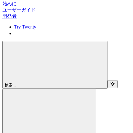
始めに
ユーザーガイド
開発者
Try Twenty
Try Twenty
検索...