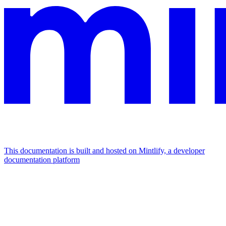
This documentation is built and hosted on Mintlify, a developer
documentation platform
Assistant
Responses
are