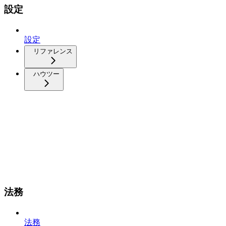
設定
設定
リファレンス
ハウツー
法務
法務