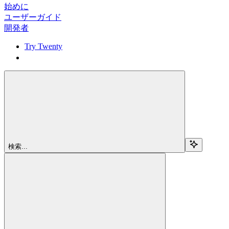
始めに
ユーザーガイド
開発者
Try Twenty
Try Twenty
検索...