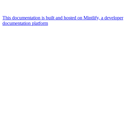
This documentation is built and hosted on Mintlify, a developer
documentation platform
Assistant
Responses
are
generated
using
AI
and
may
contain
mistakes.