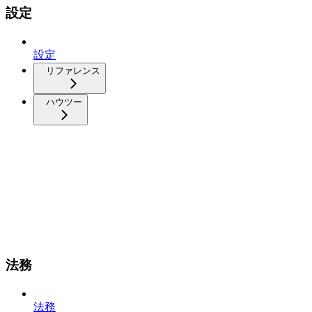
設定
設定
リファレンス
ハウツー
法務
法務