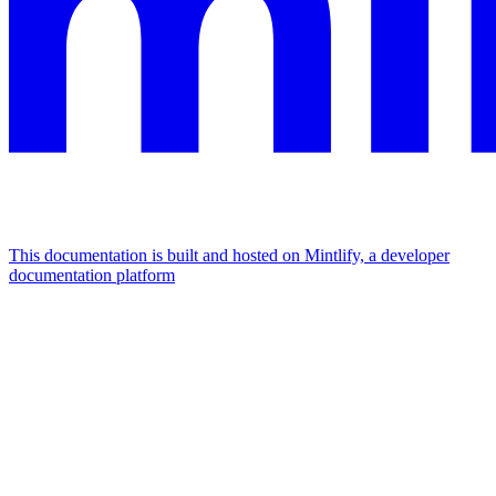
This documentation is built and hosted on Mintlify, a developer
documentation platform
Assistant
Responses
are
generated
using
AI