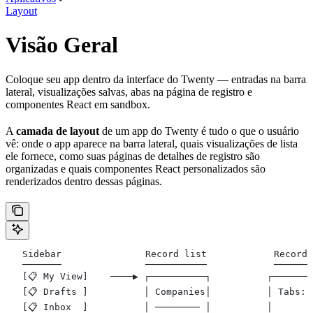
Layout
Visão Geral
Coloque seu app dentro da interface do Twenty — entradas na barra
lateral, visualizações salvas, abas na página de registro e
componentes React em sandbox.
A
camada de layout
de um app do Twenty é tudo o que o usuário
vê: onde o app aparece na barra lateral, quais visualizações de lista
ele fornece, como suas páginas de detalhes de registro são
organizadas e quais componentes React personalizados são
renderizados dentro dessas páginas.
   Sidebar               Record list            Record 
   ───────               ───────────            ───────
   [📋 My View]    ────▶ ┌──────────┐          ┌───────
   [📋 Drafts ]          │ Companies│          │ Tabs: 
   [📋 Inbox  ]          │ ──────── │          │       