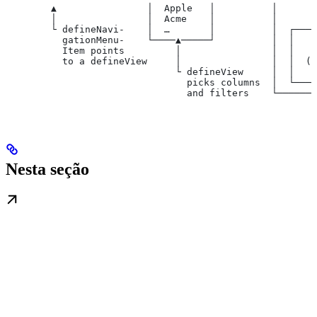
        ▲                │  Apple   │          │       
        │                │  Acme    │          │       
        └ defineNavi-    │  …       │          │  ┌────
          gationMenu-    └────▲─────┘          │  │    
          Item points         │                │  │   R
          to a defineView     │                │  │  (s
                              └ defineView     │  │   a
                                picks columns  │  └────
                                and filters    └───────
Nesta seção