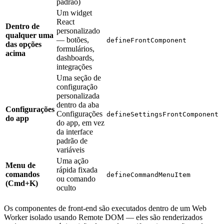
padrão)
Um widget
React
Dentro de
personalizado
qualquer uma
— botões,
defineFrontComponent
das opções
formulários,
acima
dashboards,
integrações
Uma seção de
configuração
personalizada
dentro da aba
Configurações
Configurações
defineSettingsFrontComponent
do app
do app, em vez
da interface
padrão de
variáveis
Uma ação
Menu de
rápida fixada
comandos
defineCommandMenuItem
ou comando
(Cmd+K)
oculto
Os componentes de front-end são executados dentro de um Web
Worker isolado usando Remote DOM — eles são renderizados