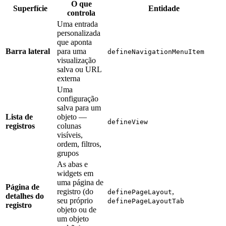
O que
Superfície
Entidade
controla
Uma entrada
personalizada
que aponta
Barra lateral
para uma
defineNavigationMenuItem
visualização
salva ou URL
externa
Uma
configuração
salva para um
Lista de
objeto —
defineView
registros
colunas
visíveis,
ordem, filtros,
grupos
As abas e
widgets em
uma página de
Página de
registro (do
,
definePageLayout
detalhes do
seu próprio
definePageLayoutTab
registro
objeto ou de
um objeto