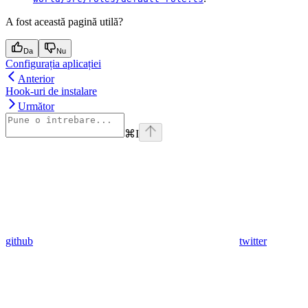
A fost această pagină utilă?
Da
Nu
Configurația aplicației
Anterior
Hook-uri de instalare
Următor
⌘
I
github
twitter