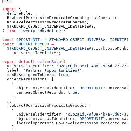
import
 {
  defineRole
,
  RowLevelPermissionPredicateGroupLogicalOperator
,
  RowLevelPermissionPredicateOperand
,
  STANDARD_OBJECT_UNIVERSAL_IDENTIFIERS
,
} 
from
 'twenty-sdk/define'
;
const
 OPPORTUNITY
 =
 STANDARD_OBJECT_UNIVERSAL_IDENTIFIE
const
 CURRENT_MEMBER
 =
  STANDARD_OBJECT_UNIVERSAL_IDENTIFIERS
.
workspaceMember
    .
universalIdentifier
;
export
 default
 defineRole
({
  universalIdentifier:
 'b2a1c0d9-8e7f-4a6b-9c5d-2222222
  label:
 'Partner (opportunities)'
,
  canBeAssignedToUsers:
 true
,
  objectPermissions:
 [
    {
      objectUniversalIdentifier:
 OPPORTUNITY
.
universalI
      canReadObjectRecords:
 true
,
    },
  ]
,
  rowLevelPermissionPredicateGroups:
 [
    {
      universalIdentifier:
 'c3b2a1d0-9f8e-4b7a-8d6c-333
      objectUniversalIdentifier:
 OPPORTUNITY
.
universalI
      logicalOperator:
 RowLevelPermissionPredicateGroup
    },