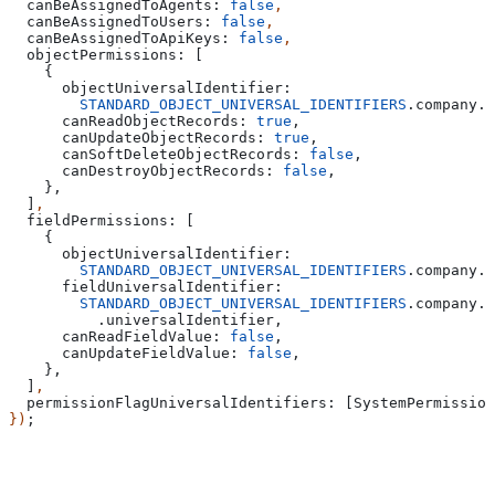
  canBeAssignedToAgents:
 false
,
  canBeAssignedToUsers:
 false
,
  canBeAssignedToApiKeys:
 false
,
  objectPermissions:
 [
    {
      objectUniversalIdentifier:
        STANDARD_OBJECT_UNIVERSAL_IDENTIFIERS
.
company
.
u
      canReadObjectRecords:
 true
,
      canUpdateObjectRecords:
 true
,
      canSoftDeleteObjectRecords:
 false
,
      canDestroyObjectRecords:
 false
,
    },
  ]
,
  fieldPermissions:
 [
    {
      objectUniversalIdentifier:
        STANDARD_OBJECT_UNIVERSAL_IDENTIFIERS
.
company
.
u
      fieldUniversalIdentifier:
        STANDARD_OBJECT_UNIVERSAL_IDENTIFIERS
.
company
.
f
          .
universalIdentifier
,
      canReadFieldValue:
 false
,
      canUpdateFieldValue:
 false
,
    },
  ]
,
  permissionFlagUniversalIdentifiers:
 [
SystemPermission
})
;