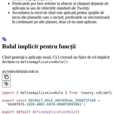
Predicatele pot face referire la obiecte și câmpuri deținute de
aplicația ta sau de obiectele standard ale Twenty.
Securitatea la nivel de rând este aplicată pentru spațiile de
lucru din planurile care o includ; predicatele se sincronizează
în continuare pe alte planuri, doar că nu sunt aplicate.
Rolul implicit pentru funcții
Când generați o aplicație nouă, CLI creează un fișier de rol implicit
declarat cu
:
defineApplicationRole()
src/roles/default-role.ts
import
 { 
defineApplicationRole
 } 
from
 'twenty-sdk/defin
export
 const
 DEFAULT_ROLE_UNIVERSAL_IDENTIFIER
 =
  'b648f87b-1d26-4961-b974-0908fd991061'
;
export
 default
 defineApplicationRole
({