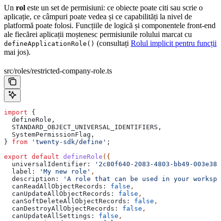
Un
rol
este un set de permisiuni: ce obiecte poate citi sau scrie o
aplicație, ce câmpuri poate vedea și ce capabilități la nivel de
platformă poate folosi. Funcțiile de logică și componentele front-end
ale fiecărei aplicații moștenesc permisiunile rolului marcat cu
(consultați
Rolul implicit pentru funcții
defineApplicationRole()
mai jos).
src/roles/restricted-company-role.ts
import
 {
  defineRole
,
  STANDARD_OBJECT_UNIVERSAL_IDENTIFIERS
,
  SystemPermissionFlag
,
} 
from
 'twenty-sdk/define'
;
export
 default
 defineRole
({
  universalIdentifier:
 '2c80f640-2083-4803-bb49-003e382
  label:
 'My new role'
,
  description:
 'A role that can be used in your workspa
  canReadAllObjectRecords:
 false
,
  canUpdateAllObjectRecords:
 false
,
  canSoftDeleteAllObjectRecords:
 false
,
  canDestroyAllObjectRecords:
 false
,
  canUpdateAllSettings:
 false
,