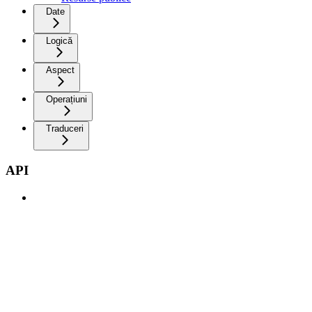
Date
Logică
Aspect
Operațiuni
Traduceri
API