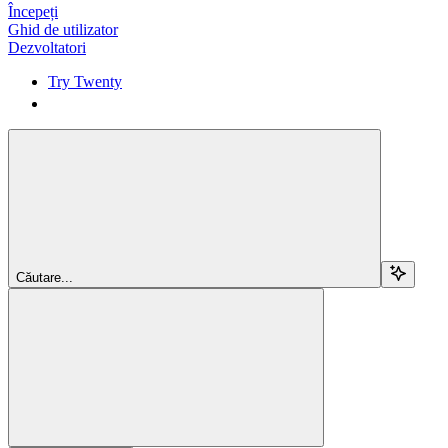
Începeți
Ghid de utilizator
Dezvoltatori
Try Twenty
Try Twenty
Căutare...