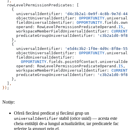
  ]
,
  rowLevelPermissionPredicates:
 [
    {
      universalIdentifier:
 'd4c3b2a1-0e9f-4c8b-9e7d-444
      objectUniversalIdentifier:
 OPPORTUNITY
.
universalI
      fieldUniversalIdentifier:
 OPPORTUNITY
.
fields
.
owne
      operand:
 RowLevelPermissionPredicateOperand
.
IS
,
      workspaceMemberFieldUniversalIdentifier:
 CURRENT_
      predicateGroupUniversalIdentifier:
 'c3b2a1d0-9f8e
    },
    {
      universalIdentifier:
 'e5d4c3b2-1f0e-4d9c-8f8e-555
      objectUniversalIdentifier:
 OPPORTUNITY
.
universalI
      fieldUniversalIdentifier:
        OPPORTUNITY
.
fields
.
pointOfContact
.
universalIden
      operand:
 RowLevelPermissionPredicateOperand
.
IS
,
      workspaceMemberFieldUniversalIdentifier:
 CURRENT_
      predicateGroupUniversalIdentifier:
 'c3b2a1d0-9f8e
    },
  ]
,
})
;
Notițe:
Oferă fiecărui predicat și fiecărui grup un
stabil (orice uuid) — acesta este
universalIdentifier
cheia entității de-a lungul actualizărilor, iar predicatele fac
referire la grupuri prin el.