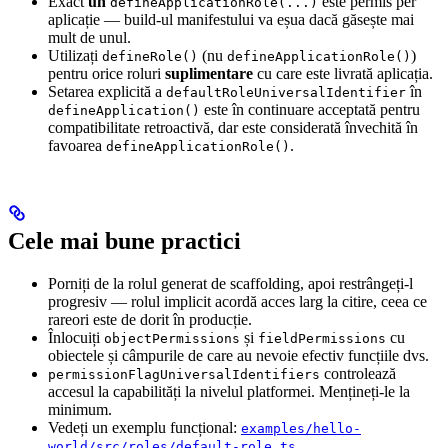
Exact
un
este permis per
defineApplicationRole(...)
aplicație — build-ul manifestului va eșua dacă găsește mai
mult de unul.
Utilizați
(nu
)
defineRole()
defineApplicationRole()
pentru orice roluri
suplimentare
cu care este livrată aplicația.
Setarea explicită a
în
defaultRoleUniversalIdentifier
este în continuare acceptată pentru
defineApplication()
compatibilitate retroactivă, dar este considerată învechită în
favoarea
.
defineApplicationRole()
Cele mai bune practici
Porniți de la rolul generat de scaffolding, apoi restrângeți-l
progresiv — rolul implicit acordă acces larg la citire, ceea ce
rareori este de dorit în producție.
Înlocuiți
și
cu
objectPermissions
fieldPermissions
obiectele și câmpurile de care au nevoie efectiv funcțiile dvs.
controlează
permissionFlagUniversalIdentifiers
accesul la capabilități la nivelul platformei. Mențineți-le la
minimum.
Vedeți un exemplu funcțional:
examples/hello-
.
world/src/roles/default-role.ts