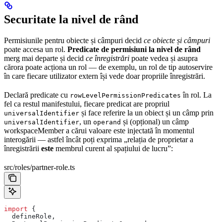
Securitate la nivel de rând
Permisiunile pentru obiecte și câmpuri decid
ce obiecte și câmpuri
poate accesa un rol.
Predicate de permisiuni la nivel de rând
merg mai departe și decid
ce înregistrări
poate vedea și asupra
cărora poate acționa un rol — de exemplu, un rol de tip autoservire
în care fiecare utilizator extern își vede doar propriile înregistrări.
Declară predicate cu
în rol. La
rowLevelPermissionPredicates
fel ca restul manifestului, fiecare predicat are propriul
și face referire la un obiect și un câmp prin
universalIdentifier
, un
și (opțional) un câmp
universalIdentifier
operand
workspaceMember a cărui valoare este injectată în momentul
interogării — astfel încât poți exprima „relația de proprietar a
înregistrării
este
membrul curent al spațiului de lucru”:
src/roles/partner-role.ts
import
 {
  defineRole
,