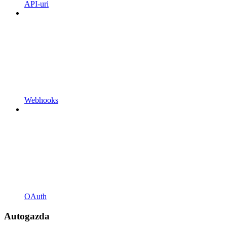
API-uri
Webhooks
OAuth
Autogazda