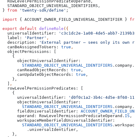
  RowLevelPermissionPredicateOperand
,
  STANDARD_OBJECT_UNIVERSAL_IDENTIFIERS
,
} 
from
 'twenty-sdk/define'
;
import
 { 
ACCOUNT_OWNER_FIELD_UNIVERSAL_IDENTIFIER
 } 
fro
export
 default
 defineRole
({
  universalIdentifier:
 'c3c1dc2e-1a08-4de5-abb7-2139b3d
  label:
 'Partner'
,
  description:
 'External partner — sees only its own re
  canBeAssignedToUsers:
 true
,
  objectPermissions:
 [
    {
      objectUniversalIdentifier:
        STANDARD_OBJECT_UNIVERSAL_IDENTIFIERS
.
company
.
u
      canReadObjectRecords:
 true
,
      canUpdateObjectRecords:
 true
,
    },
  ]
,
  rowLevelPermissionPredicates:
 [
    {
      universalIdentifier:
 'd0f0c1a2-3b4c-4d5e-8f60-111
      objectUniversalIdentifier:
        STANDARD_OBJECT_UNIVERSAL_IDENTIFIERS
.
company
.
u
      fieldUniversalIdentifier:
 ACCOUNT_OWNER_FIELD_UNI
      operand:
 RowLevelPermissionPredicateOperand
.
IS
,
      workspaceMemberFieldUniversalIdentifier:
        STANDARD_OBJECT_UNIVERSAL_IDENTIFIERS
.
workspace
          .
universalIdentifier
,
    },