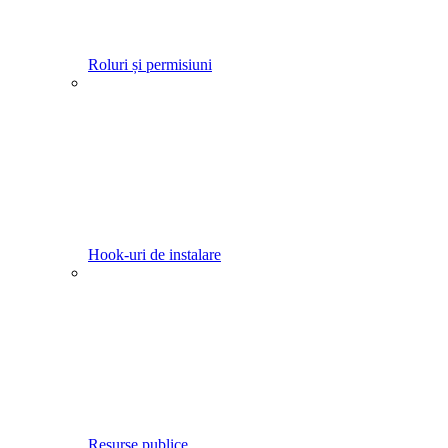
Roluri și permisiuni
Hook-uri de instalare
Resurse publice