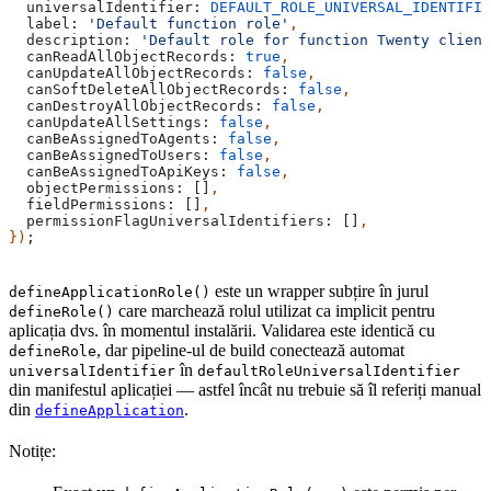
  universalIdentifier:
 DEFAULT_ROLE_UNIVERSAL_IDENTIFIE
  label:
 'Default function role'
,
  description:
 'Default role for function Twenty client
  canReadAllObjectRecords:
 true
,
  canUpdateAllObjectRecords:
 false
,
  canSoftDeleteAllObjectRecords:
 false
,
  canDestroyAllObjectRecords:
 false
,
  canUpdateAllSettings:
 false
,
  canBeAssignedToAgents:
 false
,
  canBeAssignedToUsers:
 false
,
  canBeAssignedToApiKeys:
 false
,
  objectPermissions:
 []
,
  fieldPermissions:
 []
,
  permissionFlagUniversalIdentifiers:
 []
,
})
;
este un wrapper subțire în jurul
defineApplicationRole()
care marchează rolul utilizat ca implicit pentru
defineRole()
aplicația dvs. în momentul instalării. Validarea este identică cu
, dar pipeline-ul de build conectează automat
defineRole
în
universalIdentifier
defaultRoleUniversalIdentifier
din manifestul aplicației — astfel încât nu trebuie să îl referiți manual
din
.
defineApplication
Notițe: