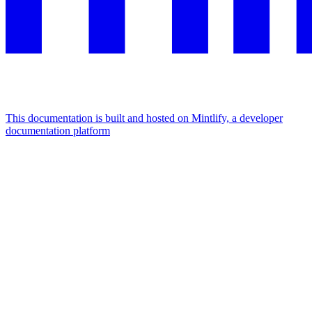
This documentation is built and hosted on Mintlify, a developer
documentation platform
Assistant
Responses
are
generated
using
AI
and
may
contain
mistakes.