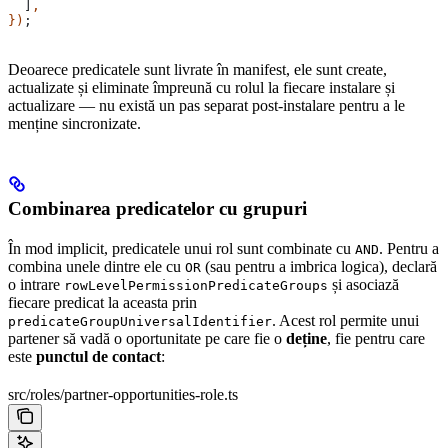
  ]
,
})
;
Deoarece predicatele sunt livrate în manifest, ele sunt create,
actualizate și eliminate împreună cu rolul la fiecare instalare și
actualizare — nu există un pas separat post-instalare pentru a le
menține sincronizate.
Combinarea predicatelor cu grupuri
În mod implicit, predicatele unui rol sunt combinate cu
. Pentru a
AND
combina unele dintre ele cu
(sau pentru a imbrica logica), declară
OR
o intrare
și asociază
rowLevelPermissionPredicateGroups
fiecare predicat la aceasta prin
. Acest rol permite unui
predicateGroupUniversalIdentifier
partener să vadă o oportunitate pe care fie o
deține
, fie pentru care
este
punctul de contact
:
src/roles/partner-opportunities-role.ts