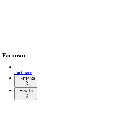
Facturare
Facturare
Referință
How-Tos