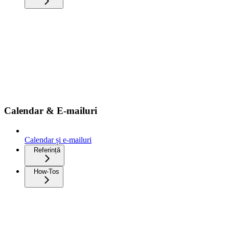
Calendar & E-mailuri
Calendar și e-mailuri
Referință
How-Tos