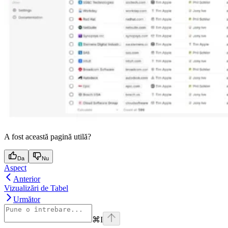
A fost această pagină utilă?
Da
Nu
Aspect
Anterior
Vizualizări de Tabel
Următor
⌘
I