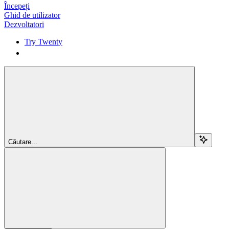
Începeți
Ghid de utilizator
Dezvoltatori
Try Twenty
Try Twenty
Căutare...