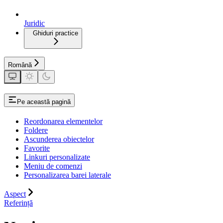
Juridic
Ghiduri practice
Română
Pe această pagină
Reordonarea elementelor
Foldere
Ascunderea obiectelor
Favorite
Linkuri personalizate
Meniu de comenzi
Personalizarea barei laterale
Aspect
Referință