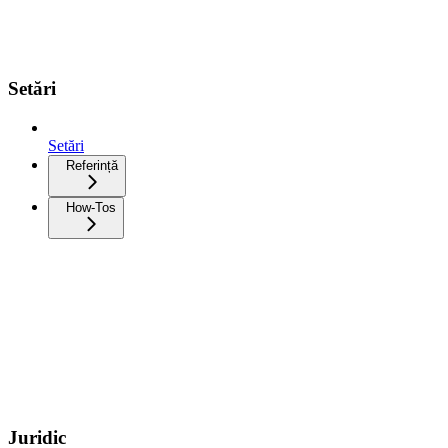
Setări
Setări
Referință
How-Tos
Juridic