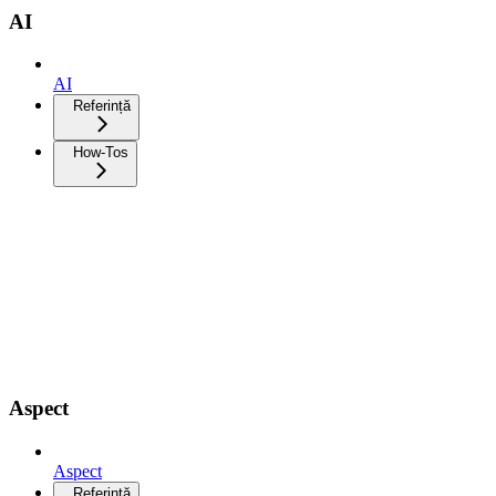
AI
AI
Referință
How-Tos
Aspect
Aspect
Referință