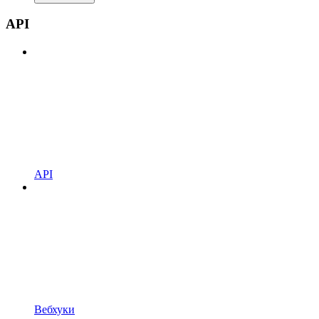
API
API
Вебхуки