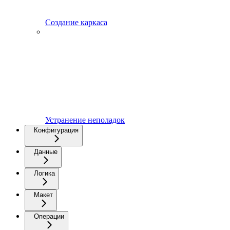
Создание каркаса
Устранение неполадок
Конфигурация
Данные
Логика
Макет
Операции