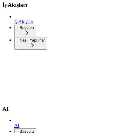
İş Akışları
İş Akışları
Başvuru
Nasıl Yapılırlar
AI
AI
Başvuru