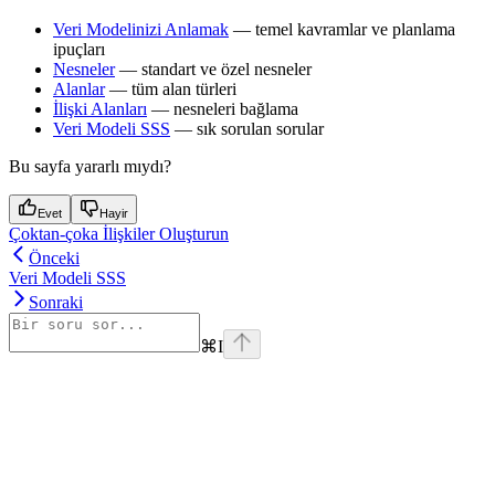
Veri Modelinizi Anlamak
— temel kavramlar ve planlama
ipuçları
Nesneler
— standart ve özel nesneler
Alanlar
— tüm alan türleri
İlişki Alanları
— nesneleri bağlama
Veri Modeli SSS
— sık sorulan sorular
Bu sayfa yararlı mıydı?
Evet
Hayir
Çoktan-çoka İlişkiler Oluşturun
Önceki
Veri Modeli SSS
Sonraki
⌘
I