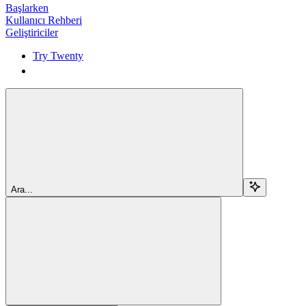
Başlarken
Kullanıcı Rehberi
Geliştiriciler
Try Twenty
Try Twenty
Ara...