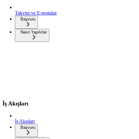
Takvim ve E-postalar
Başvuru
Nasıl Yapılırlar
İş Akışları
İş Akışları
Başvuru