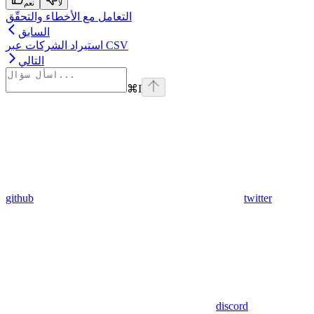
لا
نعم
التعامل مع الأخطاء والتحقّق
السابق
استيراد الشركات عبر CSV
التالي
⌘
I
github
twitter
discord