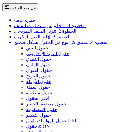
في هذه الصفحة
نظرة عامة
الخطوة 1: التحقّق من متطلبات الملف
الخطوة 2: تنزيل الملف النموذجي
الخطوة 3: إزالة القيم المكررة
الخطوة 4: تنسيق كل نوع من الحقول بشكل صحيح
حقول النص
حقول البريد الإلكتروني
حقول النطاق
حقول الهاتف
حقول العنوان
حقول التاريخ
حقول الأرقام
حقول العملة
حقول منطقية
اختر الحقول
حقول متعددة الاختيار
حقول المصفوفة
حقول التقييم
حقول الروابط/عناوين URL
حقول JSON
حقول المعرّف