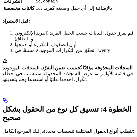
,
الشركات
id
domain
، بالإضافة إلى أي حقل وضعته كفريد
كائنات مخصصة
id
قبل الاستيراد:
قم بفرز جدول البيانات حسب الحقل الفريد (البريد الإلكتروني
أو النطاق)
أزِل الصفوف المكررة أو ادمجها
تحقّق من التكرارات الموجودة مسبقًا في Twenty
السجلات المحذوفة مؤقتًا تُحتسب ضمن التفرّد.
السجلات الموجودة
في قائمة الأوامر → عرض السجلات المحذوفة ستتسبب في أخطاء
تكرار. احذفها نهائيًا أو استعدها وقم بتحديثها.
الخطوة 4: تنسيق كل نوع من الحقول بشكل
صحيح
تتطلب أنواع الحقول المختلفة تنسيقات محددة. إليك المرجع الكامل: