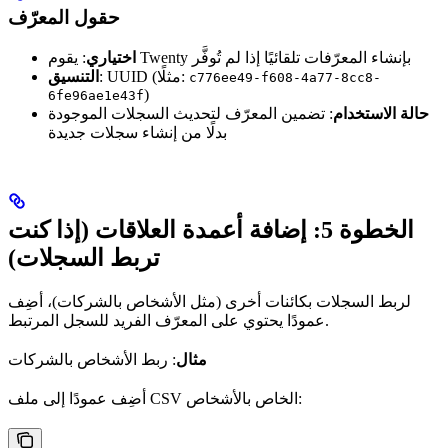
حقول المعرّف
: يقوم Twenty بإنشاء المعرّفات تلقائيًا إذا لم تُوفَّر
اختياري
: UUID (مثلًا:
التنسيق
c776ee49-f608-4a77-8cc8-
)
6fe96ae1e43f
حالة الاستخدام
: تضمين المعرّف لتحديث السجلات الموجودة
بدلًا من إنشاء سجلات جديدة
الخطوة 5: إضافة أعمدة العلاقات (إذا كنت
تربط السجلات)
لربط السجلات بكائنات أخرى (مثل الأشخاص بالشركات)، أضِف
عمودًا يحتوي على المعرّف الفريد للسجل المرتبط.
مثال
: ربط الأشخاص بالشركات
أضِف عمودًا إلى ملف CSV الخاص بالأشخاص: