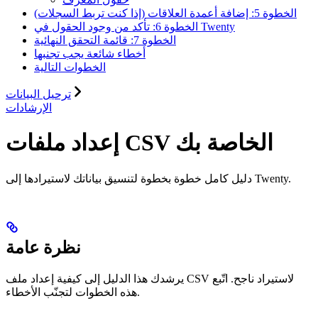
الخطوة 5: إضافة أعمدة العلاقات (إذا كنت تربط السجلات)
الخطوة 6: تأكد من وجود الحقول في Twenty
الخطوة 7: قائمة التحقق النهائية
أخطاء شائعة يجب تجنبها
الخطوات التالية
ترحيل البيانات
الإرشادات
إعداد ملفات CSV الخاصة بك
دليل كامل خطوة بخطوة لتنسيق بياناتك لاستيرادها إلى Twenty.
نظرة عامة
يرشدك هذا الدليل إلى كيفية إعداد ملف CSV لاستيراد ناجح. اتّبع
هذه الخطوات لتجنّب الأخطاء.