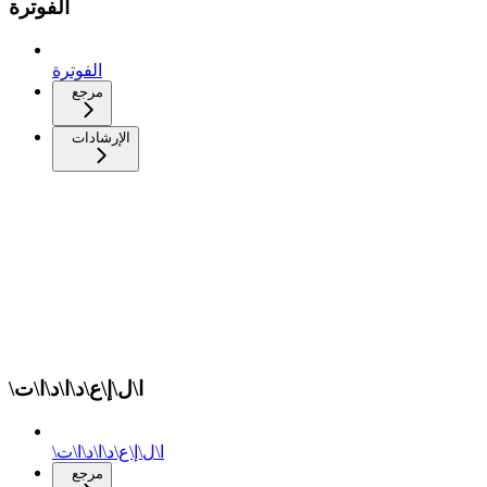
الفوترة
الفوترة
مرجع
الإرشادات
\ا\ل\إ\ع\د\ا\د\ا\ت
\ا\ل\إ\ع\د\ا\د\ا\ت
مرجع