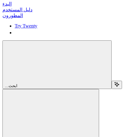
البدء
دليل المستخدم
المطورون
Try Twenty
Try Twenty
...ابحث