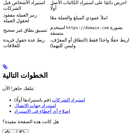
احرص دائمًا على استيراد الكائنات الأصل
استيراد الأشخاص قبل
أولًا
الشركات
رمز العملة مفقود
املأ عمودي المبلغ والعملة معًا
لحقول العملة
بصورة
استخدم
https://domain.com
تنسيق نطاق غير صحيح
متسقة
اربط حقلًا واحدًا فقط (النطاق أو المعرّف،
ربط عدة حقول فريدة
وليس كليهما)
للعلاقات
الخطوات التالية
ملفك جاهز! الآن:
استيراد الشركات
(قم باستيرادها أولًا)
استيراد جهات الاتصال
إصلاح أي أخطاء في الاستيراد
هل كانت هذه الصفحة مفيدة؟