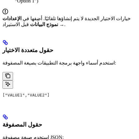
“Option 1”)
خيارات الاختيار الجديدة لا يتم إنشاؤها تلقائيًا. أضِفها في
الإعدادات
قبل الاستيراد.
→ نموذج البيانات
حقول متعددة الاختيار
استخدم أسماء واجهة برمجة التطبيقات بصيغة المصفوفة:
["VALUE1","VALUE2"]
حقول المصفوفة
استخدم صيغة مصفوفة JSON: