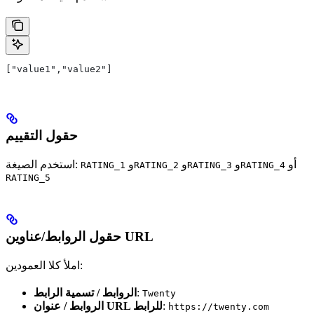
["value1","value2"]
حقول التقييم
أو
و
و
و
استخدم الصيغة:
RATING_1
RATING_2
RATING_3
RATING_4
RATING_5
حقول الروابط/عناوين URL
املأ كلا العمودين:
:
الروابط / تسمية الرابط
Twenty
:
الروابط / عنوان URL للرابط
https://twenty.com