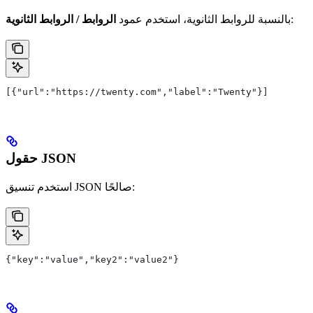
:
بالنسبة للروابط الثانوية، استخدم عمود
الروابط / الروابط الثانوية
[{"url":"https://twenty.com","label":"Twenty"}]
حقول JSON
استخدم تنسيق JSON صالحًا:
{"key":"value","key2":"value2"}