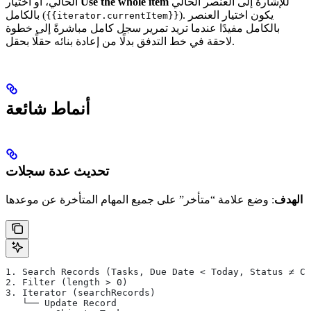
للإشارة إلى العنصر الحالي
Use the whole item
الحالي، أو اختيار
). يكون اختيار العنصر
بالكامل (
{{iterator.currentItem}}
بالكامل مفيدًا عندما تريد تمرير سجل كامل مباشرةً إلى خطوة
لاحقة في خط التدفق بدلًا من إعادة بنائه حقلًا بحقل.
أنماط شائعة
تحديث عدة سجلات
الهدف
: وضع علامة “متأخر” على جميع المهام المتأخرة عن موعدها
1. Search Records (Tasks, Due Date < Today, Status ≠ Co
2. Filter (length > 0)
3. Iterator (searchRecords)
   └── Update Record