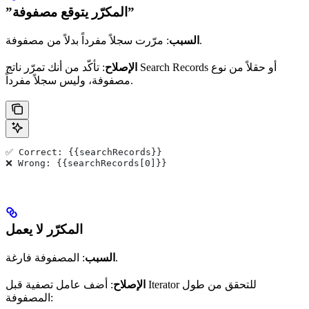
”المكرّر يتوقع مصفوفة”
: مرّرت سجلاً مفرداً بدلاً من مصفوفة.
السبب
الإصلاح
: تأكّد من أنك تمرّر ناتج Search Records أو حقلاً من نوع
مصفوفة، وليس سجلاً مفرداً.
✅ Correct: {{searchRecords}}
❌ Wrong: {{searchRecords[0]}}
المكرّر لا يعمل
: المصفوفة فارغة.
السبب
الإصلاح
: أضف عامل تصفية قبل Iterator للتحقق من طول
المصفوفة: