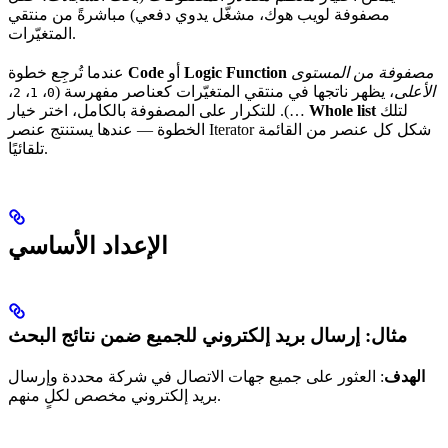
مصفوفة لويب هوك، مشغّل يدوي دفعي) مباشرةً من منتقي
المتغيّرات.
مصفوفة من المستوى
Logic Function
أو
Code
عندما تُرجِع خطوة
الأعلى
، يظهر ناتجها في منتقي المتغيّرات كعناصر مفهرسة (
،
،
،
2
1
0
لتلك
Whole list
…). للتكرار على المصفوفة بالكامل، اختر خيار
الخطوة — عندها يستنتج عنصر Iterator شكل كل عنصر من القائمة
تلقائيًا.
الإعداد الأساسي
مثال: إرسال بريد إلكتروني للجميع ضمن نتائج البحث
الهدف
: العثور على جميع جهات الاتصال في شركة محددة وإرسال
بريد إلكتروني مخصص لكلٍ منهم.