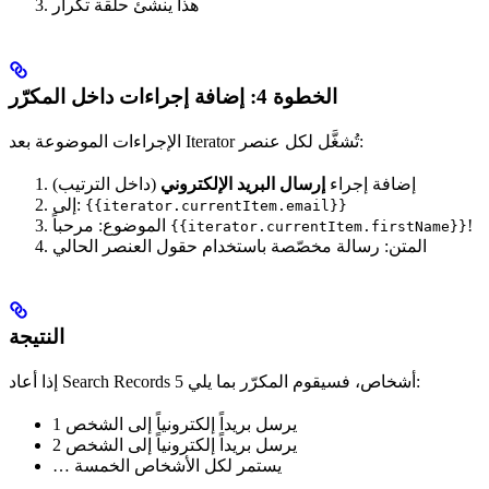
هذا ينشئ حلقة تكرار
الخطوة 4: إضافة إجراءات داخل المكرّر
الإجراءات الموضوعة بعد Iterator تُشغَّل لكل عنصر:
إضافة إجراء
إرسال البريد الإلكتروني
(داخل الترتيب)
إلى:
{{iterator.currentItem.email}}
!
الموضوع: مرحباً
{{iterator.currentItem.firstName}}
المتن: رسالة مخصّصة باستخدام حقول العنصر الحالي
النتيجة
إذا أعاد Search Records 5 أشخاص، فسيقوم المكرّر بما يلي:
يرسل بريداً إلكترونياً إلى الشخص 1
يرسل بريداً إلكترونياً إلى الشخص 2
… يستمر لكل الأشخاص الخمسة