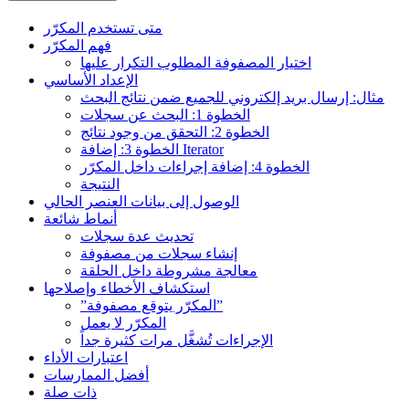
متى تستخدم المكرّر
فهم المكرّر
اختيار المصفوفة المطلوب التكرار عليها
الإعداد الأساسي
مثال: إرسال بريد إلكتروني للجميع ضمن نتائج البحث
الخطوة 1: البحث عن سجلات
الخطوة 2: التحقق من وجود نتائج
الخطوة 3: إضافة Iterator
الخطوة 4: إضافة إجراءات داخل المكرّر
النتيجة
الوصول إلى بيانات العنصر الحالي
أنماط شائعة
تحديث عدة سجلات
إنشاء سجلات من مصفوفة
معالجة مشروطة داخل الحلقة
استكشاف الأخطاء وإصلاحها
”المكرّر يتوقع مصفوفة”
المكرّر لا يعمل
الإجراءات تُشغَّل مرات كثيرة جداً
اعتبارات الأداء
أفضل الممارسات
ذات صلة