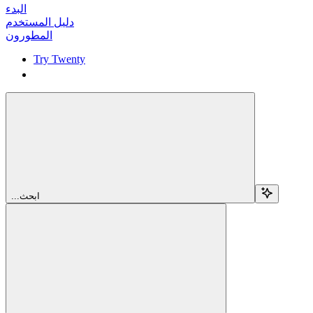
البدء
دليل المستخدم
المطورون
Try Twenty
Try Twenty
...ابحث