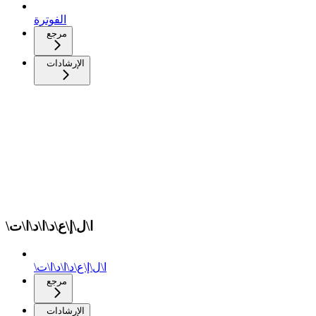
الفوترة
مرجع
الإرشادات
\ا\ل\إ\ع\د\ا\د\ا\ت
\ا\ل\إ\ع\د\ا\د\ا\ت
مرجع
الإرشادات