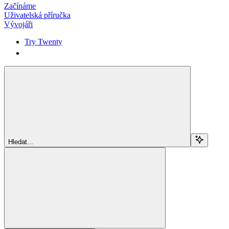
Začínáme
Uživatelská příručka
Vývojáři
Try Twenty
Try Twenty
Hledat...