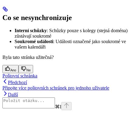
Co se nesynchronizuje
Interní schůzky
: Schůzky pouze s kolegy (stejná doména)
zůstávají soukromé
Soukromé události
: Události označené jako soukromé ve
vašem kalendáři
Byla tato stránka užitečná?
Ano
Ne
Poštovní schránka
Předchozí
Připojte více poštovních schránek pro jednoho uživatele
Další
⌘
I