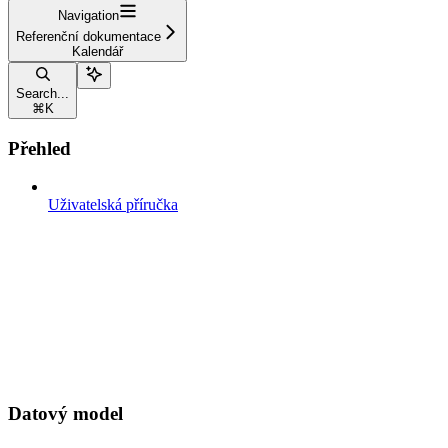
Navigation
Referenční dokumentace
Kalendář
Search...
⌘
K
Přehled
Uživatelská příručka
Datový model