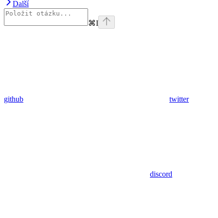
Další
⌘
I
github
twitter
discord