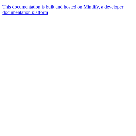
This documentation is built and hosted on Mintlify, a developer
documentation platform
Assistant
Responses
are
generated
using
AI
and
may
contain
mistakes.