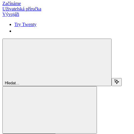
Začínáme
Uživatelská příručka
Vývojáři
Try Twenty
Try Twenty
Hledat...