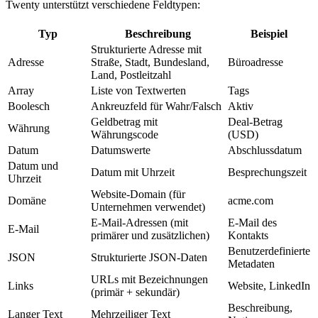
Twenty unterstützt verschiedene Feldtypen:
Typ
Beschreibung
Beispiel
Strukturierte Adresse mit
Adresse
Straße, Stadt, Bundesland,
Büroadresse
Land, Postleitzahl
Array
Liste von Textwerten
Tags
Boolesch
Ankreuzfeld für Wahr/Falsch
Aktiv
Geldbetrag mit
Deal-Betrag
Währung
Währungscode
(USD)
Datum
Datumswerte
Abschlussdatum
Datum und
Datum mit Uhrzeit
Besprechungszeit
Uhrzeit
Website-Domain (für
Domäne
acme.com
Unternehmen verwendet)
E-Mail-Adressen (mit
E-Mail des
E-Mail
primärer und zusätzlichen)
Kontakts
Benutzerdefinierte
JSON
Strukturierte JSON-Daten
Metadaten
URLs mit Bezeichnungen
Links
Website, LinkedIn
(primär + sekundär)
Beschreibung,
Langer Text
Mehrzeiliger Text