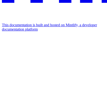
This documentation is built and hosted on Mintlify, a developer
documentation platform
Assistant
Responses
are
generated
using
AI
and
may
contain
mistakes.