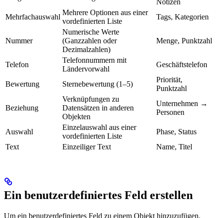
Notizen
Mehrere Optionen aus einer
Mehrfachauswahl
Tags, Kategorien
vordefinierten Liste
Numerische Werte
Nummer
(Ganzzahlen oder
Menge, Punktzahl
Dezimalzahlen)
Telefonnummern mit
Telefon
Geschäftstelefon
Ländervorwahl
Priorität,
Bewertung
Sternebewertung (1–5)
Punktzahl
Verknüpfungen zu
Unternehmen →
Beziehung
Datensätzen in anderen
Personen
Objekten
Einzelauswahl aus einer
Auswahl
Phase, Status
vordefinierten Liste
Text
Einzeiliger Text
Name, Titel
Ein benutzerdefiniertes Feld erstellen
Um ein benutzerdefiniertes Feld zu einem Objekt hinzuzufügen,