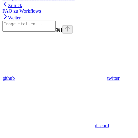
Zurück
FAQ zu Workflows
Weiter
⌘
I
github
twitter
discord