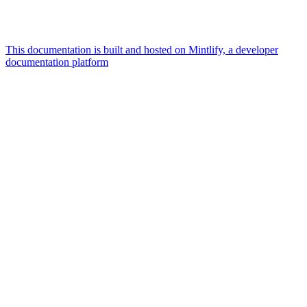
This documentation is built and hosted on Mintlify, a developer
documentation platform
Assistant
Responses
are
generated
using
AI
and
may
contain
mistakes.