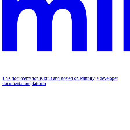
This documentation is built and hosted on Mintlify, a developer
documentation platform
Assistant
Responses
are
generated