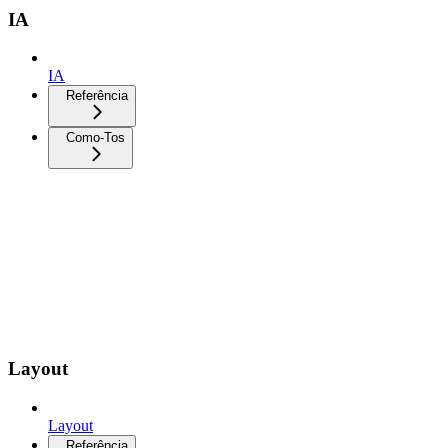
IA
IA
Referência
Como-Tos
Layout
Layout
Referência