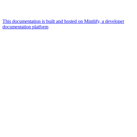
This documentation is built and hosted on Mintlify, a developer
documentation platform
Assistant
Responses
are
generated
using
AI
and
may
contain
mistakes.