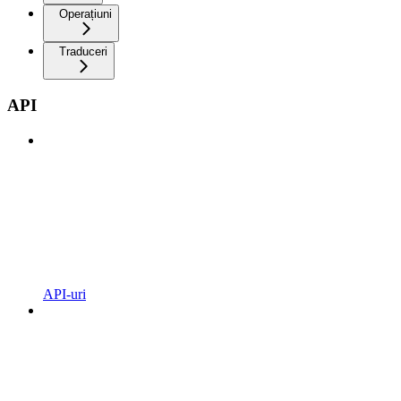
Operațiuni
Traduceri
API
API-uri