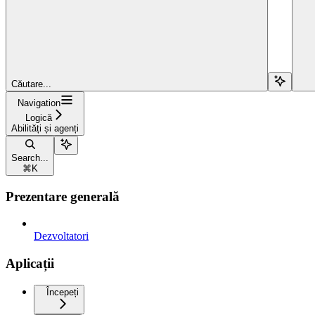
Căutare...
Navigation
Logică
Abilități și agenți
Search...
⌘
K
Prezentare generală
Dezvoltatori
Aplicații
Începeți