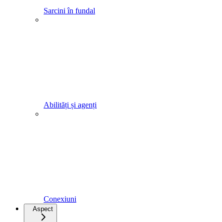
Sarcini în fundal
Abilități și agenți
Conexiuni
Aspect