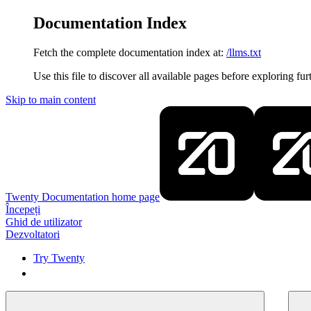
Documentation Index
Fetch the complete documentation index at:
/llms.txt
Use this file to discover all available pages before exploring fur
Skip to main content
Twenty Documentation
home page
Începeți
Ghid de utilizator
Dezvoltatori
Try Twenty
Try Twenty