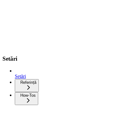
Setări
Setări
Referință
How-Tos