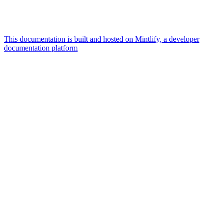
This documentation is built and hosted on Mintlify, a developer
documentation platform
Assistant
Responses
are
generated
using
AI
and
may
contain
mistakes.