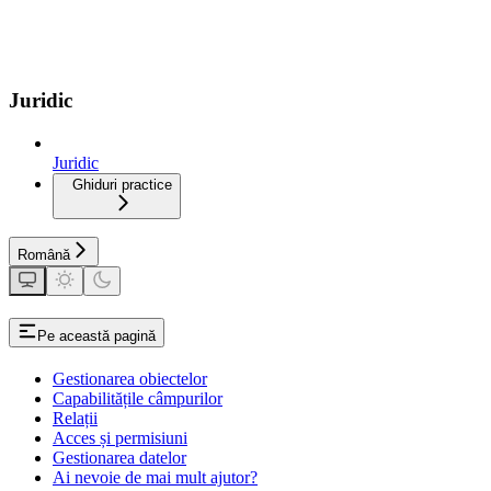
Juridic
Juridic
Ghiduri practice
Română
Pe această pagină
Gestionarea obiectelor
Capabilitățile câmpurilor
Relații
Acces și permisiuni
Gestionarea datelor
Ai nevoie de mai mult ajutor?