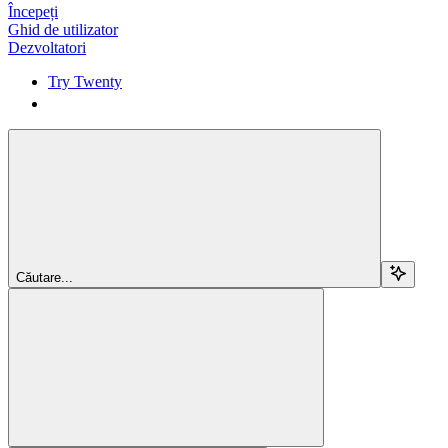
Începeți
Ghid de utilizator
Dezvoltatori
Try Twenty
Try Twenty
Căutare...