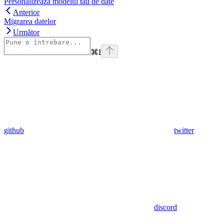
Personalizează modelul tău de date
Anterior
Migrarea datelor
Următor
⌘
I
github
twitter
discord