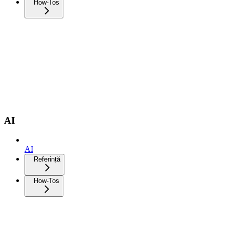
How-Tos
AI
AI
Referință
How-Tos