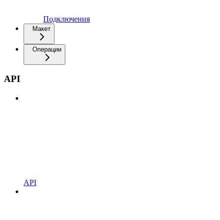
Подключения
Макет
Операции
API
API