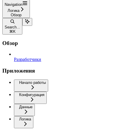
Navigation
Логика
Обзор
Search...
⌘
K
Обзор
Разработчики
Приложения
Начало работы
Конфигурация
Данные
Логика