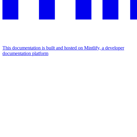
This documentation is built and hosted on Mintlify, a developer
documentation platform
Assistant
Responses
are
generated
using
AI
and
may
contain
mistakes.