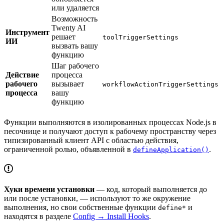
или удаляется
Возможность
Twenty AI
Инструмент
решает
toolTriggerSettings
ИИ
вызвать вашу
функцию
Шаг рабочего
Действие
процесса
рабочего
вызывает
workflowActionTriggerSettings
процесса
вашу
функцию
Функции выполняются в изолированных процессах Node.js в
песочнице и получают доступ к рабочему пространству через
типизированный клиент API с областью действия,
ограниченной ролью, объявленной в
.
defineApplication()
Хуки времени установки
— код, который выполняется до
или после установки, — используют то же окружение
выполнения, но свои собственные функции
и
define*
находятся в разделе
Config → Install Hooks
.