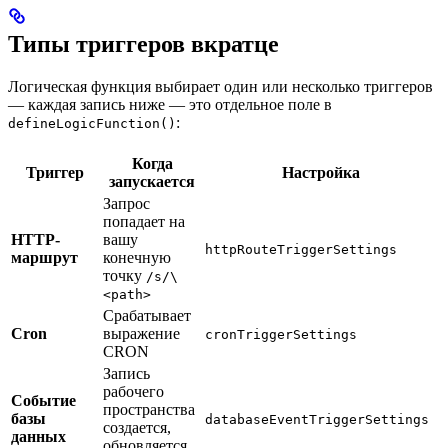
Типы триггеров вкратце
Логическая функция выбирает один или несколько триггеров
— каждая запись ниже — это отдельное поле в
:
defineLogicFunction()
Когда
Триггер
Настройка
запускается
Запрос
попадает на
HTTP-
вашу
httpRouteTriggerSettings
маршрут
конечную
точку
/s/\
<path>
Срабатывает
Cron
выражение
cronTriggerSettings
CRON
Запись
рабочего
Событие
пространства
базы
databaseEventTriggerSettings
создается,
данных
обновляется