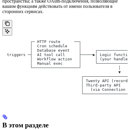
пространства; а также OAuth-подключения, позволяющие
вашим функциям действовать от имени пользователя в
сторонних сервисах.
            ┌─ HTTP route      ──┐
            │  Cron schedule     │
            │  Database event    │      ┌──────────────
  triggers ─┤  AI tool call      ├─────▶│ Logic functio
            │  Workflow action   │      │ (your handler
            │  Manual exec       │      └──────────────
            └────────────────────┘                │
                                                  ▼
                                  ┌────────────────────
                                  │ Twenty API (records
                                  │ Third-party API    
                                  │   (via Connection t
                                  └────────────────────
В этом разделе