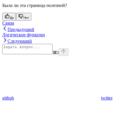
Была ли эта страница полезной?
Да
Нет
Связи
Предыдущий
Логические функции
Следующий
⌘
I
github
twitter