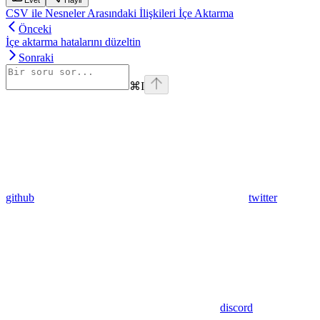
Evet
Hayir
CSV ile Nesneler Arasındaki İlişkileri İçe Aktarma
Önceki
İçe aktarma hatalarını düzeltin
Sonraki
⌘
I
github
twitter
discord