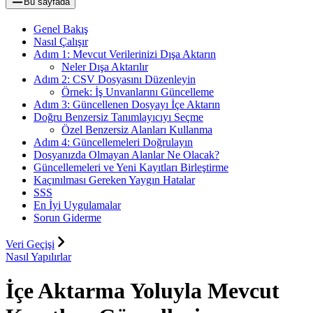
Bu sayfada
Genel Bakış
Nasıl Çalışır
Adım 1: Mevcut Verilerinizi Dışa Aktarın
Neler Dışa Aktarılır
Adım 2: CSV Dosyasını Düzenleyin
Örnek: İş Unvanlarını Güncelleme
Adım 3: Güncellenen Dosyayı İçe Aktarın
Doğru Benzersiz Tanımlayıcıyı Seçme
Özel Benzersiz Alanları Kullanma
Adım 4: Güncellemeleri Doğrulayın
Dosyanızda Olmayan Alanlar Ne Olacak?
Güncellemeleri ve Yeni Kayıtları Birleştirme
Kaçınılması Gereken Yaygın Hatalar
SSS
En İyi Uygulamalar
Sorun Giderme
Veri Geçişi
Nasıl Yapılırlar
İçe Aktarma Yoluyla Mevcut