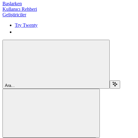
Başlarken
Kullanıcı Rehberi
Geliştiriciler
Try Twenty
Try Twenty
Ara...