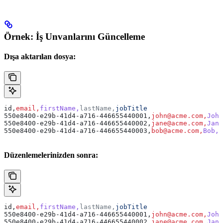
Örnek: İş Unvanlarını Güncelleme
Dışa aktarılan dosya:
id,
email,
firstName,
lastName,
jobTitle
550e8400-e29b-41d4-a716-446655440001,
john@acme.com,
John
550e8400-e29b-41d4-a716-446655440002,
jane@acme.com,
Jane
550e8400-e29b-41d4-a716-446655440003,
bob@acme.com,
Bob,
J
Düzenlemelerinizden sonra:
id,
email,
firstName,
lastName,
jobTitle
550e8400-e29b-41d4-a716-446655440001,
john@acme.com,
John
550e8400-e29b-41d4-a716-446655440002,
jane@acme.com,
Jane