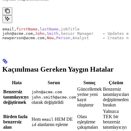
email,
firstName,
lastName,
jobTitle
john@acme.com,
John,
Smith,
Senior Manager    ← Updates e
newperson@acme.com,
New,
Person,
Analyst      ← Creates ne
Kaçınılması Gereken Yaygın Hatalar
Hata
Sorun
Sonuç
Çözüm
Güncellemek
Benzersiz
Benzersiz
john@acme.com
yerine yeni
tanımlayıcıları
tanımlayıcıyı
john.smith@acme.com
kayıt
değiştirmeden
değiştirmek
olarak değiştirildi
oluşturur
bırakın
Yalnızca
Birden fazla
Olası
TEK bir
Hem
HEM DE
email
benzersiz
eşleştirme
benzersiz
alanlarını eşleme
id
alan
çakışmaları
tanımlayıcıyı