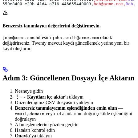
550e8400-e29b-41d4-a716-446655440003,
bob@acme.com,
Bob,
J
Benzersiz tanımlayıcı değerlerini değiştirmeyin.
adresini
olarak
john@acme.com
john.smith@acme.com
değiştirirseniz, Twenty mevcut kaydı güncellemek yerine yeni bir
kayıt oluşturur.
Adım 3: Güncellenen Dosyayı İçe Aktarın
Nesneye gidin
⋮
→
Kayıtları içe aktar
’ı tıklayın
Düzenlediğiniz CSV dosyasını yükleyin
Benzersiz tanımlayıcının eşlendiğinden emin olun
—
,
veya
alanlarının doğru şekilde eşlendiğini
email
domain
id
doğrulayın
Alan eşlemelerini gözden geçirin
Hataları kontrol edin
Onayla
’ya tıklayın