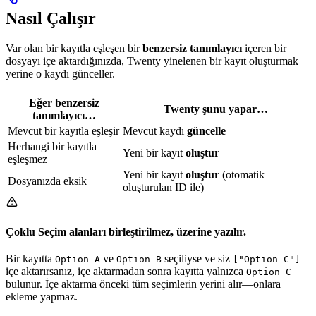
Nasıl Çalışır
Var olan bir kayıtla eşleşen bir
benzersiz tanımlayıcı
içeren bir
dosyayı içe aktardığınızda, Twenty yinelenen bir kayıt oluşturmak
yerine o kaydı günceller.
Eğer benzersiz
Twenty şunu yapar…
tanımlayıcı…
Mevcut bir kayıtla eşleşir
Mevcut kaydı
güncelle
Herhangi bir kayıtla
Yeni bir kayıt
oluştur
eşleşmez
Yeni bir kayıt
oluştur
(otomatik
Dosyanızda eksik
oluşturulan ID ile)
Çoklu Seçim alanları birleştirilmez, üzerine yazılır.
Bir kayıtta
ve
seçiliyse ve siz
Option A
Option B
["Option C"]
içe aktarırsanız, içe aktarmadan sonra kayıtta yalnızca
Option C
bulunur. İçe aktarma önceki tüm seçimlerin yerini alır—onlara
ekleme yapmaz.