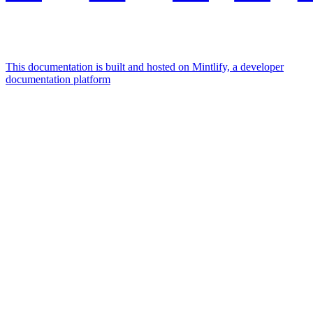
This documentation is built and hosted on Mintlify, a developer
documentation platform
Assistant
Responses
are
generated
using
AI
and
may
contain
mistakes.