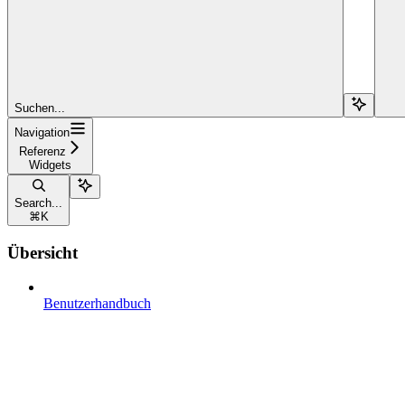
Suchen...
Navigation
Referenz
Widgets
Search...
⌘
K
Übersicht
Benutzerhandbuch