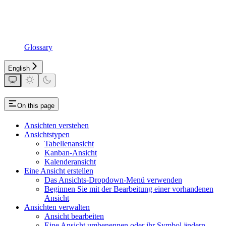
Glossary
English
On this page
Ansichten verstehen
Ansichtstypen
Tabellenansicht
Kanban-Ansicht
Kalenderansicht
Eine Ansicht erstellen
Das Ansichts-Dropdown-Menü verwenden
Beginnen Sie mit der Bearbeitung einer vorhandenen
Ansicht
Ansichten verwalten
Ansicht bearbeiten
Eine Ansicht umbenennen oder ihr Symbol ändern