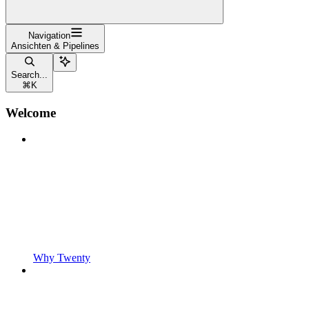
Navigation
Ansichten & Pipelines
Search...
⌘
K
Welcome
Why Twenty