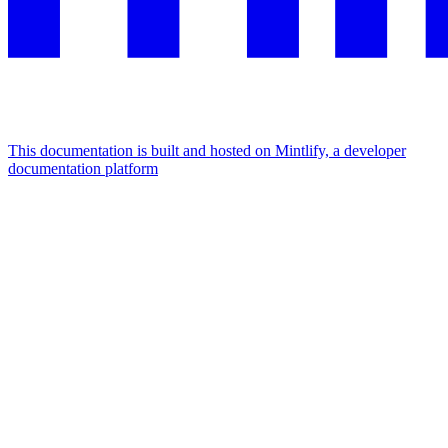
This documentation is built and hosted on Mintlify, a developer
documentation platform
Assistant
Responses
are
generated
using
AI
and
may
contain
mistakes.