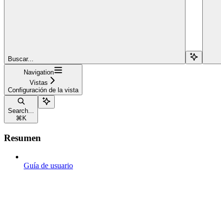
Buscar...
Navigation
Vistas
Configuración de la vista
Search...
⌘
K
Resumen
Guía de usuario