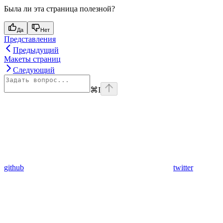
Была ли эта страница полезной?
Да
Нет
Представления
Предыдущий
Макеты страниц
Следующий
⌘
I
github
twitter