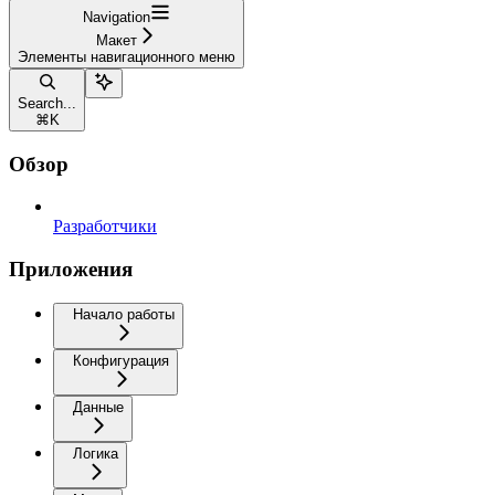
Navigation
Макет
Элементы навигационного меню
Search...
⌘
K
Обзор
Разработчики
Приложения
Начало работы
Конфигурация
Данные
Логика