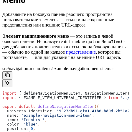
Добавляйте на боковую панель рабочего пространства
пользовательские элементы — ссылки на сохраненные
представления или внешние URL-адреса.
Элемент навигационного меню
— это запись в левой
боковой панели. Используйте
defineNavigationMenuItem()
для добавления пользовательских ссылок на боковую панель
— обычно по одной на каждое
представление
, которое вы
поставляете, — или для указания на внешние URL-адреса.
src/navigation-menu-items/example-navigation-menu-item.ts
import
 { 
defineNavigationMenuItem
, 
NavigationMenuItemTy
import
 { 
EXAMPLE_VIEW_UNIVERSAL_IDENTIFIER
 } 
from
 '../v
export
 default
 defineNavigationMenuItem
({
  universalIdentifier:
 '9327db91-afa1-41b6-bd9d-2b51a26
  name:
 'example-navigation-menu-item'
,
  icon:
 'IconList'
,
  color:
 'blue'
,
  position:
 0
,