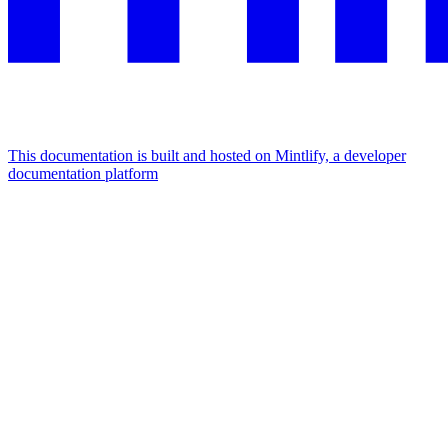
This documentation is built and hosted on Mintlify, a developer
documentation platform
Assistant
Responses
are
generated
using
AI
and
may
contain
mistakes.