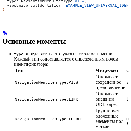
  type:
 NavigationMenuItemType
.
VIEW
,
  viewUniversalIdentifier:
 EXAMPLE_VIEW_UNIVERSAL_IDENT
})
;
Основные моменты
определяет, на что указывает элемент меню.
type
Каждый тип сопоставляется с определенным полем
идентификатора:
Тип
Что делает
Об
Открывает
сохраненное
NavigationMenuItemType.VIEW
vi
представление
Открывает
внешний
NavigationMenuItemType.LINK
li
URL-адрес
Группирует
na
вложенные
сс
NavigationMenuItemType.FOLDER
элементы под
fo
меткой