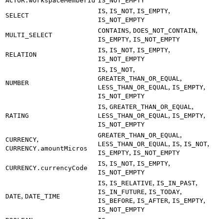
ACTOR.workspaceMemberId
IS_NOT_EMPTY
,
,
,
IS
IS_NOT
IS_EMPTY
SELECT
IS_NOT_EMPTY
,
,
CONTAINS
DOES_NOT_CONTAIN
MULTI_SELECT
,
IS_EMPTY
IS_NOT_EMPTY
,
,
,
IS
IS_NOT
IS_EMPTY
RELATION
IS_NOT_EMPTY
,
,
IS
IS_NOT
,
GREATER_THAN_OR_EQUAL
NUMBER
,
,
LESS_THAN_OR_EQUAL
IS_EMPTY
IS_NOT_EMPTY
,
,
IS
GREATER_THAN_OR_EQUAL
,
,
RATING
LESS_THAN_OR_EQUAL
IS_EMPTY
IS_NOT_EMPTY
,
GREATER_THAN_OR_EQUAL
,
CURRENCY
,
,
,
LESS_THAN_OR_EQUAL
IS
IS_NOT
CURRENCY.amountMicros
,
IS_EMPTY
IS_NOT_EMPTY
,
,
,
IS
IS_NOT
IS_EMPTY
CURRENCY.currencyCode
IS_NOT_EMPTY
,
,
,
IS
IS_RELATIVE
IS_IN_PAST
,
,
IS_IN_FUTURE
IS_TODAY
,
DATE
DATE_TIME
,
,
,
IS_BEFORE
IS_AFTER
IS_EMPTY
IS_NOT_EMPTY