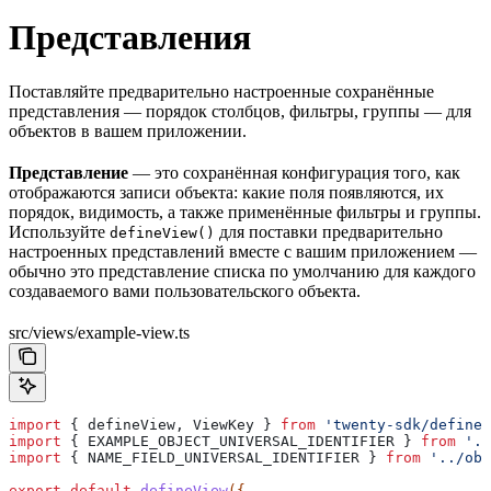
Представления
Поставляйте предварительно настроенные сохранённые
представления — порядок столбцов, фильтры, группы — для
объектов в вашем приложении.
Представление
— это сохранённая конфигурация того, как
отображаются записи объекта: какие поля появляются, их
порядок, видимость, а также применённые фильтры и группы.
Используйте
для поставки предварительно
defineView()
настроенных представлений вместе с вашим приложением —
обычно это представление списка по умолчанию для каждого
создаваемого вами пользовательского объекта.
src/views/example-view.ts
import
 { 
defineView
, 
ViewKey
 } 
from
 'twenty-sdk/define'
import
 { 
EXAMPLE_OBJECT_UNIVERSAL_IDENTIFIER
 } 
from
 '..
import
 { 
NAME_FIELD_UNIVERSAL_IDENTIFIER
 } 
from
 '../obj
export
 default
 defineView
({