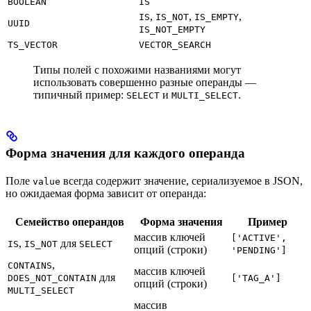
BOOLEAN
IS
,
,
,
IS
IS_NOT
IS_EMPTY
UUID
IS_NOT_EMPTY
TS_VECTOR
VECTOR_SEARCH
Типы полей с похожими названиями могут
использовать совершенно разные операнды —
типичный пример:
и
.
SELECT
MULTI_SELECT
Форма значения для каждого операнда
Поле
всегда содержит значение, сериализуемое в JSON,
value
но ожидаемая форма зависит от операнда:
Семейство операндов
Форма значения
Пример
массив ключей
['ACTIVE',
,
для
IS
IS_NOT
SELECT
опций (строки)
'PENDING']
,
CONTAINS
массив ключей
для
DOES_NOT_CONTAIN
['TAG_A']
опций (строки)
MULTI_SELECT
массив