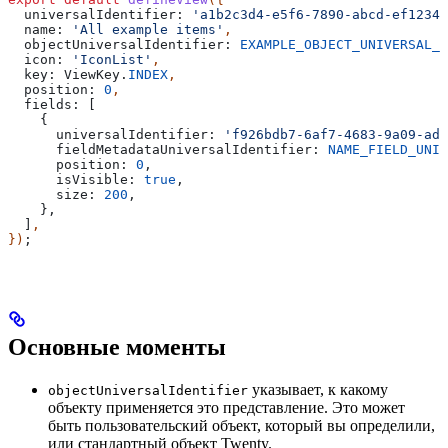
  universalIdentifier:
 'a1b2c3d4-e5f6-7890-abcd-ef12345
  name:
 'All example items'
,
  objectUniversalIdentifier:
 EXAMPLE_OBJECT_UNIVERSAL_I
  icon:
 'IconList'
,
  key:
 ViewKey
.
INDEX
,
  position:
 0
,
  fields:
 [
    {
      universalIdentifier:
 'f926bdb7-6af7-4683-9a09-adb
      fieldMetadataUniversalIdentifier:
 NAME_FIELD_UNIV
      position:
 0
,
      isVisible:
 true
,
      size:
 200
,
    },
  ]
,
})
;
Основные моменты
указывает, к какому
objectUniversalIdentifier
объекту применяется это представление. Это может
быть пользовательский объект, который вы определили,
или стандартный объект Twenty.