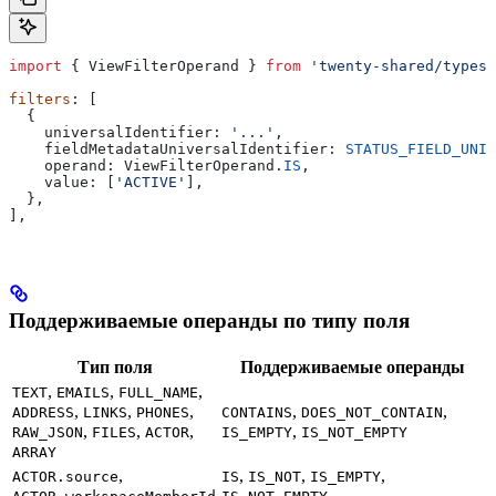
import
 { 
ViewFilterOperand
 } 
from
 'twenty-shared/types'
filters
: [
  {
    universalIdentifier:
 '...'
,
    fieldMetadataUniversalIdentifier:
 STATUS_FIELD_UNIV
    operand:
 ViewFilterOperand
.
IS
,
    value:
 [
'ACTIVE'
],
  },
],
Поддерживаемые операнды по типу поля
Тип поля
Поддерживаемые операнды
,
,
,
TEXT
EMAILS
FULL_NAME
,
,
,
,
,
ADDRESS
LINKS
PHONES
CONTAINS
DOES_NOT_CONTAIN
,
,
,
,
RAW_JSON
FILES
ACTOR
IS_EMPTY
IS_NOT_EMPTY
ARRAY
,
,
,
,
ACTOR.source
IS
IS_NOT
IS_EMPTY