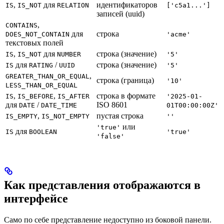
,
для
идентификаторов
IS
IS_NOT
RELATION
['c5a1...']
записей (uuid)
,
CONTAINS
для
строка
DOES_NOT_CONTAIN
'acme'
текстовых полей
,
для
строка (значение)
IS
IS_NOT
NUMBER
'5'
для
/
строка (значение)
IS
RATING
UUID
'5'
,
GREATER_THAN_OR_EQUAL
строка (граница)
'10'
LESS_THAN_OR_EQUAL
,
,
строка в формате
IS
IS_BEFORE
IS_AFTER
'2025-01-
для
/
ISO 8601
DATE
DATE_TIME
01T00:00:00Z'
,
пустая строка
IS_EMPTY
IS_NOT_EMPTY
''
или
'true'
для
IS
BOOLEAN
'true'
'false'
Как представления отображаются в
интерфейсе
Само по себе представление недоступно из боковой панели.