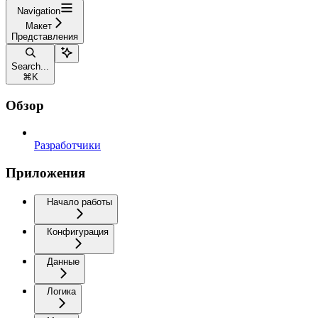
Navigation
Макет
Представления
Search...
⌘
K
Обзор
Разработчики
Приложения
Начало работы
Конфигурация
Данные
Логика