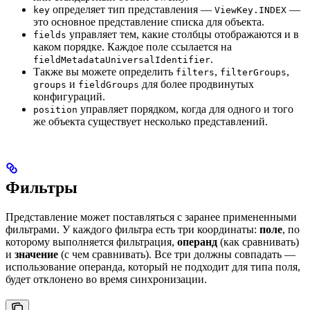
определяет тип представления —
—
key
ViewKey.INDEX
это основное представление списка для объекта.
управляет тем, какие столбцы отображаются и в
fields
каком порядке. Каждое поле ссылается на
.
fieldMetadataUniversalIdentifier
Также вы можете определить
,
,
filters
filterGroups
и
для более продвинутых
groups
fieldGroups
конфигураций.
управляет порядком, когда для одного и того
position
же объекта существует несколько представлений.
Фильтры
Представление может поставляться с заранее примененными
фильтрами. У каждого фильтра есть три координаты:
поле
, по
которому выполняется фильтрация,
операнд
(как сравнивать)
и
значение
(с чем сравнивать). Все три должны совпадать —
использование операнда, который не подходит для типа поля,
будет отклонено во время синхронизации.