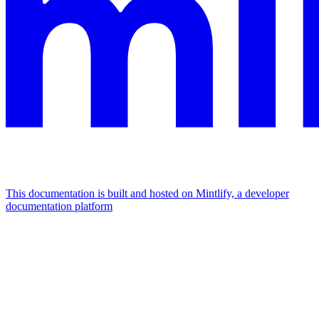
This documentation is built and hosted on Mintlify, a developer
documentation platform
Assistant
Responses
are
generated