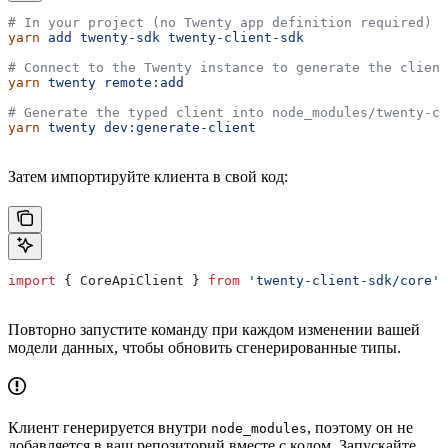
# In your project (no Twenty app definition required)
yarn
 add
 twenty-sdk
 twenty-client-sdk
# Connect to the Twenty instance to generate the client
yarn
 twenty
 remote:add
# Generate the typed client into node_modules/twenty-cl
yarn
 twenty
 dev:generate-client
Затем импортируйте клиента в свой код:
import
 { 
CoreApiClient
 } 
from
 'twenty-client-sdk/core'
;
Повторно запустите команду при каждом изменении вашей
модели данных, чтобы обновить сгенерированные типы.
Клиент генерируется внутри
, поэтому он не
node_modules
добавляется в ваш репозиторий вместе с кодом. Запускайте