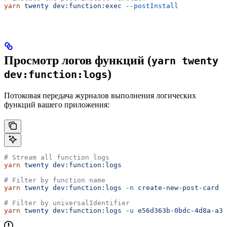
yarn
 twenty
 dev:function:exec
 --postInstall
Просмотр логов функций (
yarn twenty
)
dev:function:logs
Потоковая передача журналов выполнения логических
функций вашего приложения:
# Stream all function logs
yarn
 twenty
 dev:function:logs
# Filter by function name
yarn
 twenty
 dev:function:logs
 -n
 create-new-post-card
# Filter by universalIdentifier
yarn
 twenty
 dev:function:logs
 -u
 e56d363b-0bdc-4d8a-a39