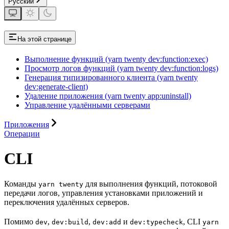
Русский
На этой странице
Выполнение функций (yarn twenty dev:function:exec)
Просмотр логов функций (yarn twenty dev:function:logs)
Генерация типизированного клиента (yarn twenty
dev:generate-client)
Удаление приложения (yarn twenty app:uninstall)
Управление удалёнными серверами
Приложения
Операции
CLI
Команды
для выполнения функций, потоковой
yarn twenty
передачи логов, управления установками приложений и
переключения удалённых серверов.
Помимо
,
,
и
, CLI
dev
dev:build
dev:add
dev:typecheck
yarn