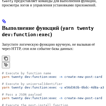
предоставляет команды для выполнения функций,
twenty
просмотра логов и управления установками приложений.
Выполнение функций (
yarn twenty
)
dev:function:exec
Запустите логическую функцию вручную, не вызывая её
через HTTP, cron или событие базы данных:
# Execute by function name
yarn
 twenty
 dev:function:exec
 -n
 create-new-post-card
# Execute by universalIdentifier
yarn
 twenty
 dev:function:exec
 -u
 e56d363b-0bdc-4d8a-a39
# Pass a JSON payload
yarn
 twenty
 dev:function:exec
 -n
 create-new-post-card
 -
# Execute the post-install function