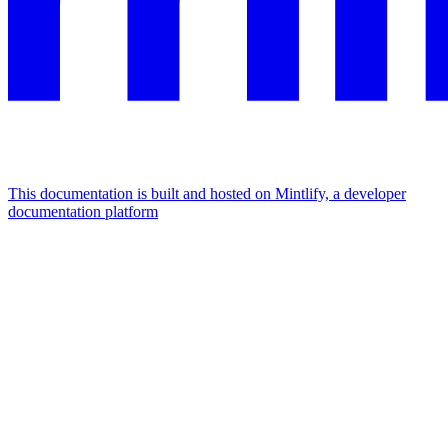
This documentation is built and hosted on Mintlify, a developer
documentation platform
Assistant
Responses
are
generated
using
AI
and
may