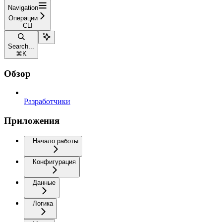
Navigation
Операции
CLI
Search...
⌘
K
Обзор
Разработчики
Приложения
Начало работы
Конфигурация
Данные
Логика