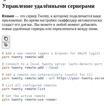
Управление удалёнными серверами
Remote
— это сервер Twenty, к которому подключается ваше
приложение. Во время настройки скаффолдер автоматически
создаст его для вас. Вы можете в любой момент добавлять
новые удалённые серверы или переключаться между ними.
# Add a new remote (opens a browser for OAuth login)
yarn
 twenty
 remote:add
# Connect to a local Twenty server (auto-detects port 2
yarn
 twenty
 remote:add
 --local
# Add a remote non-interactively (useful for CI)
yarn
 twenty
 remote:add
 --url
 https://your-twenty-server
# List all configured remotes
yarn
 twenty
 remote:list
# Set the active remote
yarn
 twenty
 remote:use
 <
nam
e
>