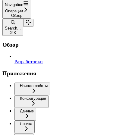
Navigation
Операции
Обзор
Search...
⌘
K
Обзор
Разработчики
Приложения
Начало работы
Конфигурация
Данные
Логика