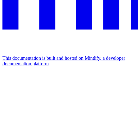
This documentation is built and hosted on Mintlify, a developer
documentation platform
Assistant
Responses
are
generated
using
AI
and
may
contain