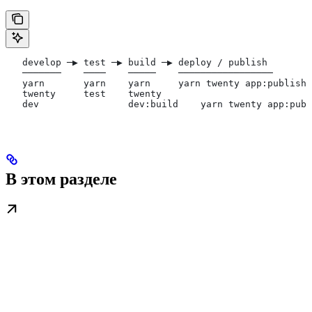
   develop ─▶ test ─▶ build ─▶ deploy / publish
   ───────    ────    ─────    ─────────────────
   yarn       yarn    yarn     yarn twenty app:publish 
   twenty     test    twenty
   dev                dev:build    yarn twenty app:publ
В этом разделе