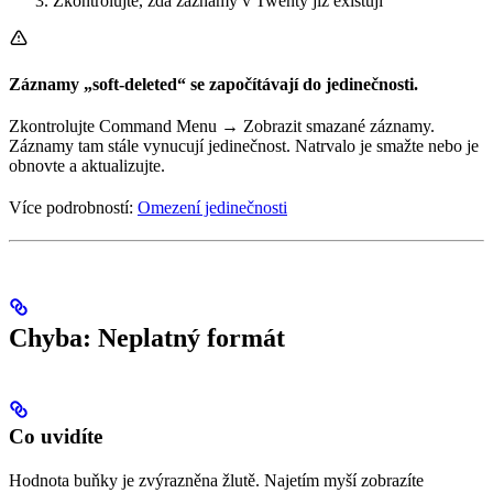
Zkontrolujte, zda záznamy v Twenty již existují
Záznamy „soft-deleted“ se započítávají do jedinečnosti.
Zkontrolujte Command Menu → Zobrazit smazané záznamy.
Záznamy tam stále vynucují jedinečnost. Natrvalo je smažte nebo je
obnovte a aktualizujte.
Více podrobností:
Omezení jedinečnosti
Chyba: Neplatný formát
Co uvidíte
Hodnota buňky je zvýrazněna žlutě. Najetím myší zobrazíte