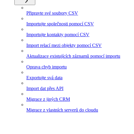
Připravte své soubory CSV
Importujte společnosti pomocí CSV
Importujte kontakty pomocí CSV
Import relací mezi objekty pomocí CSV
Aktualizace existujících záznamů pomocí importu
Oprava chyb importu
Exportujte svá data
Import dat přes API
Migrace z jiných CRM
Migrace z vlastních serverů do cloudu