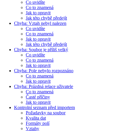
Co uvidíte
Co to znamená
Jak to opravit
Jak této chybě předejít
Chyba: Vztah nebyl nalezen
Co uvidíte
Co to znamená
Jak to opravit
Jak této chybě předejít
Chyba: Soubor je příliš velký
Co uvidíte
Co to znamená
Jak to opravit
Chyba: Pole nebylo rozpoznáno
Co to znamená
Jak to opravit
Chyba: Prázdná relace uživatele
Co to znamená
Časté příčiny
Jak to opravit
Kontrolní seznam před importem
Požadavky na soubor
Kvalita dat
Formáty polí
Vztahy