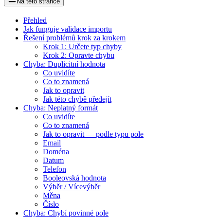
Na této stránce
Přehled
Jak funguje validace importu
Řešení problémů krok za krokem
Krok 1: Určete typ chyby
Krok 2: Opravte chybu
Chyba: Duplicitní hodnota
Co uvidíte
Co to znamená
Jak to opravit
Jak této chybě předejít
Chyba: Neplatný formát
Co uvidíte
Co to znamená
Jak to opravit — podle typu pole
Email
Doména
Datum
Telefon
Booleovská hodnota
Výběr / Vícevýběr
Měna
Číslo
Chyba: Chybí povinné pole