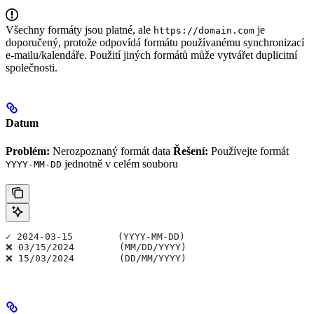
Všechny formáty jsou platné, ale
je
https://domain.com
doporučený, protože odpovídá formátu používanému synchronizací
e-mailu/kalendáře. Použití jiných formátů může vytvářet duplicitní
společnosti.
Datum
Problém:
Nerozpoznaný formát data
Řešení:
Používejte formát
jednotně v celém souboru
YYYY-MM-DD
✓ 2024-03-15        (YYYY-MM-DD)
❌ 03/15/2024        (MM/DD/YYYY)
❌ 15/03/2024        (DD/MM/YYYY)