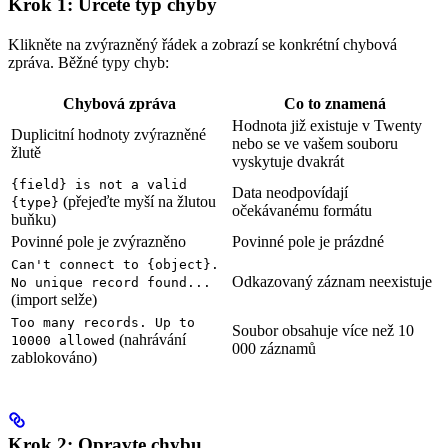
Krok 1: Určete typ chyby
Klikněte na zvýrazněný řádek a zobrazí se konkrétní chybová
zpráva. Běžné typy chyb:
Chybová zpráva
Co to znamená
Hodnota již existuje v Twenty
Duplicitní hodnoty zvýrazněné
nebo se ve vašem souboru
žlutě
vyskytuje dvakrát
{field} is not a valid
Data neodpovídají
(přejeďte myší na žlutou
{type}
očekávanému formátu
buňku)
Povinné pole je zvýrazněno
Povinné pole je prázdné
Can't connect to {object}.
Odkazovaný záznam neexistuje
No unique record found...
(import selže)
Too many records. Up to
Soubor obsahuje více než 10
(nahrávání
10000 allowed
000 záznamů
zablokováno)
Krok 2: Opravte chybu