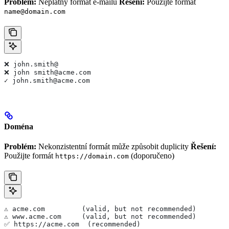
Problém:
Neplatný formát e-mailu
Řešení:
Použijte formát
name@domain.com
❌ john.smith@
❌ john smith@acme.com
✓ john.smith@acme.com
Doména
Problém:
Nekonzistentní formát může způsobit duplicity
Řešení:
Použijte formát
(doporučeno)
https://domain.com
⚠️ acme.com         (valid, but not recommended)
⚠️ www.acme.com     (valid, but not recommended)
✅ https://acme.com  (recommended)