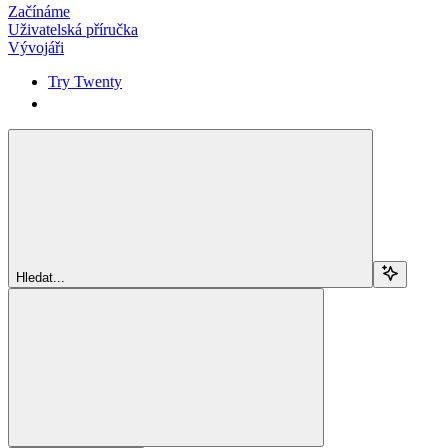
Začínáme
Uživatelská příručka
Vývojáři
Try Twenty
Try Twenty
Hledat...