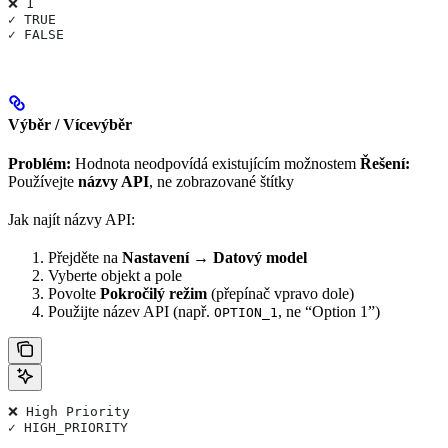
❌ 1
✓ TRUE
✓ FALSE
Výběr / Vícevýběr
Problém:
Hodnota neodpovídá existujícím možnostem
Řešení:
Používejte
názvy API
, ne zobrazované štítky
Jak najít názvy API:
Přejděte na
Nastavení → Datový model
Vyberte objekt a pole
Povolte
Pokročilý režim
(přepínač vpravo dole)
Použijte název API (např.
, ne “Option 1”)
OPTION_1
❌ High Priority
✓ HIGH_PRIORITY