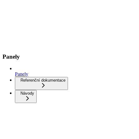
Panely
Panely
Referenční dokumentace
Návody