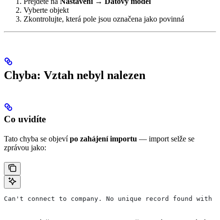
Přejděte na
Nastavení → Datový model
Vyberte objekt
Zkontrolujte, která pole jsou označena jako povinná
Chyba: Vztah nebyl nalezen
Co uvidíte
Tato chyba se objeví
po zahájení importu
— import selže se
zprávou jako:
Can't connect to company. No unique record found with c