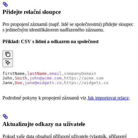
Přidejte relační sloupce
Pro propojení záznamů (např. lidé se společnostmi) přidejte sloupec
s jedinečným identifikátorem nadřazeného záznamu.
Příklad: CSV s lidmi a odkazem na společnost
firstName,
lastName,
email,
companyDomain
John,
Smith,
john@acme.com,
https://acme.com
Jane,
Doe,
jane@widgets.co,
https://widgets.co
Podrobné pokyny k propojení záznamů viz
Jak importovat relace
.
Aktualizujte odkazy na uživatele
Pokud vaše data obsahují přiřazení uživatele (vlastník, přiřazený