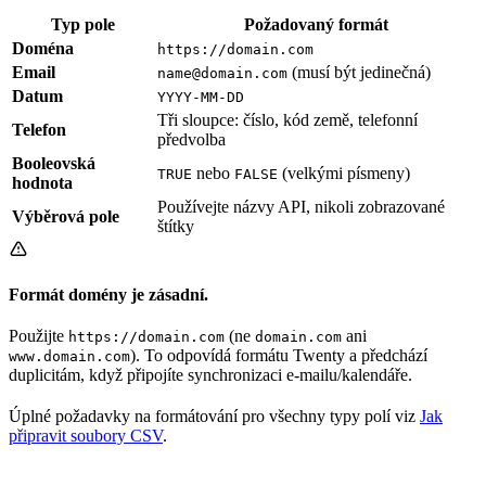
Typ pole
Požadovaný formát
Doména
https://domain.com
Email
(musí být jedinečná)
name@domain.com
Datum
YYYY-MM-DD
Tři sloupce: číslo, kód země, telefonní
Telefon
předvolba
Booleovská
nebo
(velkými písmeny)
TRUE
FALSE
hodnota
Používejte názvy API, nikoli zobrazované
Výběrová pole
štítky
Formát domény je zásadní.
Použijte
(ne
ani
https://domain.com
domain.com
). To odpovídá formátu Twenty a předchází
www.domain.com
duplicitám, když připojíte synchronizaci e-mailu/kalendáře.
Úplné požadavky na formátování pro všechny typy polí viz
Jak
připravit soubory CSV
.