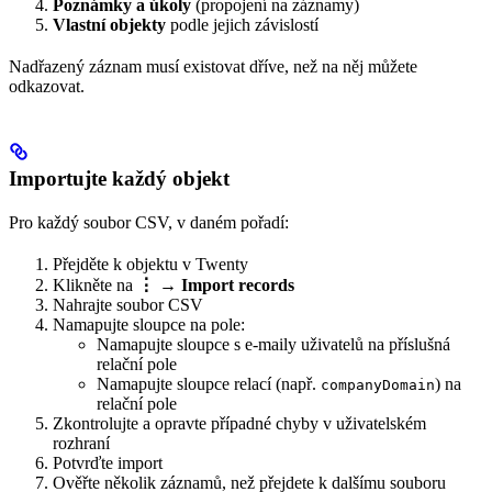
Poznámky a úkoly
(propojení na záznamy)
Vlastní objekty
podle jejich závislostí
Nadřazený záznam musí existovat dříve, než na něj můžete
odkazovat.
Importujte každý objekt
Pro každý soubor CSV, v daném pořadí:
Přejděte k objektu v Twenty
Klikněte na
⋮ → Import records
Nahrajte soubor CSV
Namapujte sloupce na pole:
Namapujte sloupce s e-maily uživatelů na příslušná
relační pole
Namapujte sloupce relací (např.
) na
companyDomain
relační pole
Zkontrolujte a opravte případné chyby v uživatelském
rozhraní
Potvrďte import
Ověřte několik záznamů, než přejdete k dalšímu souboru