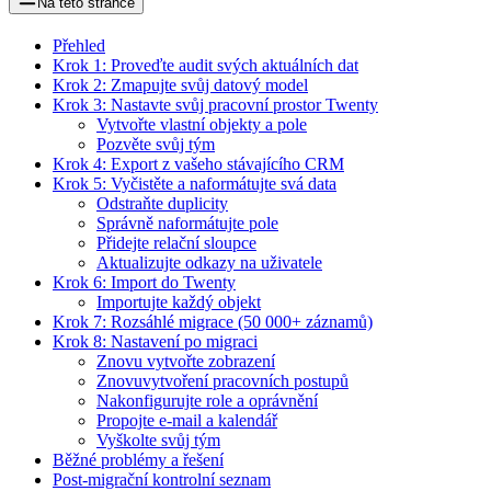
Na této stránce
Přehled
Krok 1: Proveďte audit svých aktuálních dat
Krok 2: Zmapujte svůj datový model
Krok 3: Nastavte svůj pracovní prostor Twenty
Vytvořte vlastní objekty a pole
Pozvěte svůj tým
Krok 4: Export z vašeho stávajícího CRM
Krok 5: Vyčistěte a naformátujte svá data
Odstraňte duplicity
Správně naformátujte pole
Přidejte relační sloupce
Aktualizujte odkazy na uživatele
Krok 6: Import do Twenty
Importujte každý objekt
Krok 7: Rozsáhlé migrace (50 000+ záznamů)
Krok 8: Nastavení po migraci
Znovu vytvořte zobrazení
Znovuvytvoření pracovních postupů
Nakonfigurujte role a oprávnění
Propojte e-mail a kalendář
Vyškolte svůj tým
Běžné problémy a řešení
Post-migrační kontrolní seznam