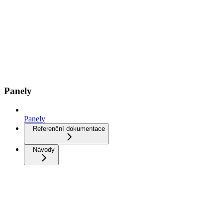
Panely
Panely
Referenční dokumentace
Návody