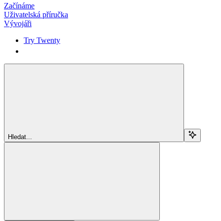
Začínáme
Uživatelská příručka
Vývojáři
Try Twenty
Try Twenty
Hledat...