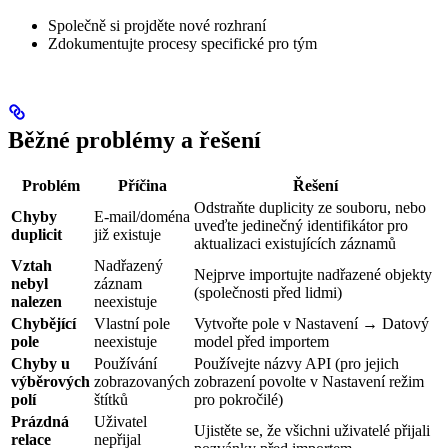
Společně si projděte nové rozhraní
Zdokumentujte procesy specifické pro tým
Běžné problémy a řešení
Problém
Příčina
Řešení
Odstraňte duplicity ze souboru, nebo
Chyby
E-mail/doména
uveďte jedinečný identifikátor pro
duplicit
již existuje
aktualizaci existujících záznamů
Vztah
Nadřazený
Nejprve importujte nadřazené objekty
nebyl
záznam
(společnosti před lidmi)
nalezen
neexistuje
Chybějící
Vlastní pole
Vytvořte pole v Nastavení → Datový
pole
neexistuje
model před importem
Chyby u
Používání
Používejte názvy API (pro jejich
výběrových
zobrazovaných
zobrazení povolte v Nastavení režim
polí
štítků
pro pokročilé)
Prázdná
Uživatel
Ujistěte se, že všichni uživatelé přijali
relace
nepřijal