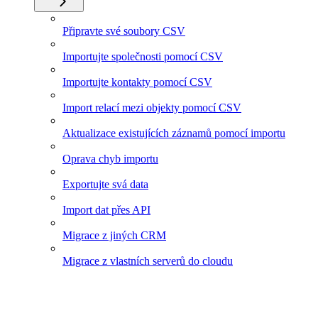
Připravte své soubory CSV
Importujte společnosti pomocí CSV
Importujte kontakty pomocí CSV
Import relací mezi objekty pomocí CSV
Aktualizace existujících záznamů pomocí importu
Oprava chyb importu
Exportujte svá data
Import dat přes API
Migrace z jiných CRM
Migrace z vlastních serverů do cloudu