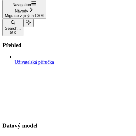
Navigation
Návody
Migrace z jiných CRM
Search...
⌘
K
Přehled
Uživatelská příručka
Datový model