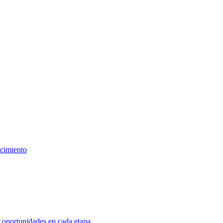
ncimiento
 oportunidades en cada etapa.