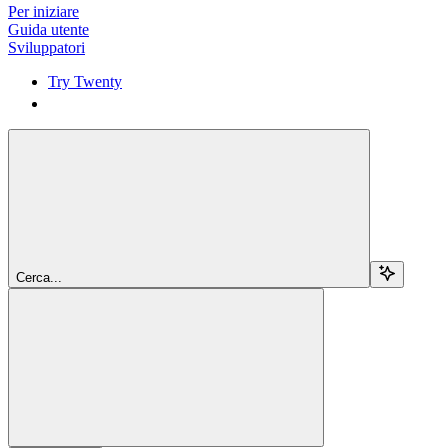
Per iniziare
Guida utente
Sviluppatori
Try Twenty
Try Twenty
Cerca...