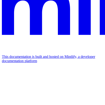
This documentation is built and hosted on Mintlify, a developer
documentation platform
Assistant
Responses
are
generated
using
AI