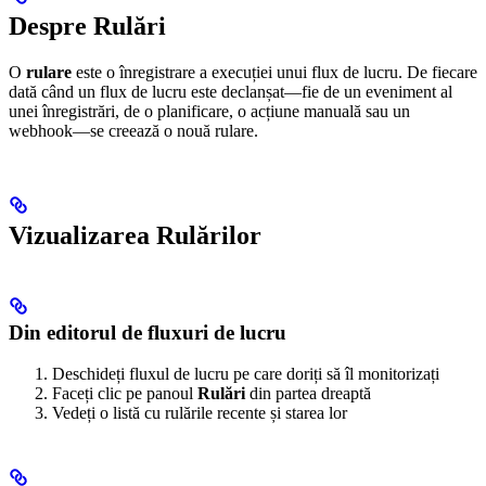
Despre Rulări
O
rulare
este o înregistrare a execuției unui flux de lucru. De fiecare
dată când un flux de lucru este declanșat—fie de un eveniment al
unei înregistrări, de o planificare, o acțiune manuală sau un
webhook—se creează o nouă rulare.
Vizualizarea Rulărilor
Din editorul de fluxuri de lucru
Deschideți fluxul de lucru pe care doriți să îl monitorizați
Faceți clic pe panoul
Rulări
din partea dreaptă
Vedeți o listă cu rulările recente și starea lor