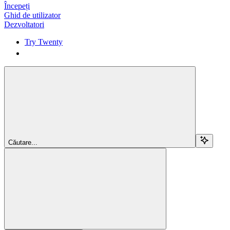
Începeți
Ghid de utilizator
Dezvoltatori
Try Twenty
Try Twenty
Căutare...