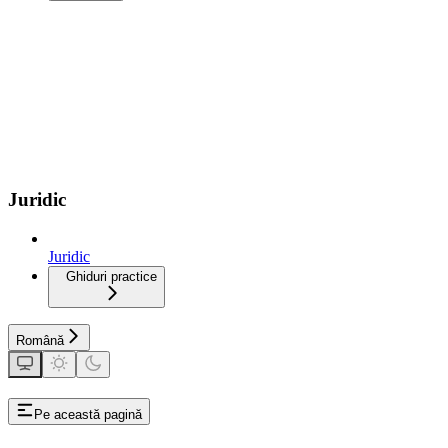
Juridic
Juridic
Ghiduri practice
Română
Pe această pagină