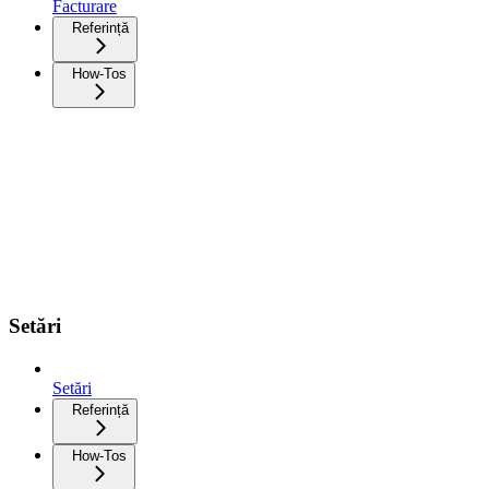
Facturare
Referință
How-Tos
Setări
Setări
Referință
How-Tos