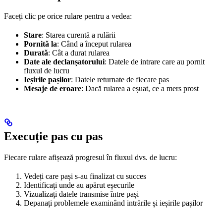
Faceți clic pe orice rulare pentru a vedea:
Stare
: Starea curentă a rulării
Pornită la
: Când a început rularea
Durată
: Cât a durat rularea
Date ale declanșatorului
: Datele de intrare care au pornit
fluxul de lucru
Ieșirile pașilor
: Datele returnate de fiecare pas
Mesaje de eroare
: Dacă rularea a eșuat, ce a mers prost
Execuție pas cu pas
Fiecare rulare afișează progresul în fluxul dvs. de lucru:
Vedeți care pași s-au finalizat cu succes
Identificați unde au apărut eșecurile
Vizualizați datele transmise între pași
Depanați problemele examinând intrările și ieșirile pașilor