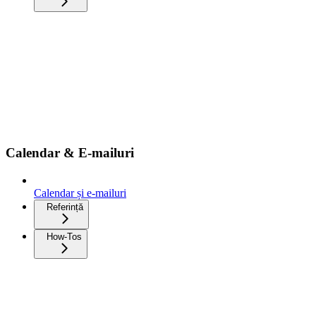
Calendar & E-mailuri
Calendar și e-mailuri
Referință
How-Tos