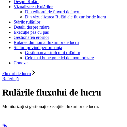
Despre Rulări
Vizualizarea Rulărilor
Din editorul de fluxuri de lucru
Din vizualizarea Rulări ale fluxurilor de lucru
Stările rulărilor
Detalii despre rulare
Execuție pas cu pas
Gestionarea erorilor
Rularea din nou a fluxurilor de lucru
Sfaturi privind performanța
Gestionarea istoricului rulărilor
Cele mai bune practici de monitorizare
Conexe
Fluxuri de lucru
Referință
Rulările fluxului de lucru
Monitorizați și gestionați execuțiile fluxurilor de lucru.