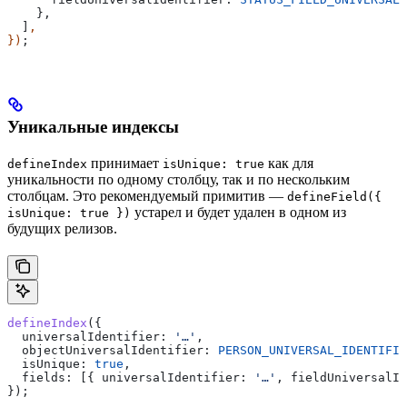
    },
  ]
,
})
;
Уникальные индексы
принимает
как для
defineIndex
isUnique: true
уникальности по одному столбцу, так и по нескольким
столбцам. Это рекомендуемый примитив —
defineField({
устарел и будет удален в одном из
isUnique: true })
будущих релизов.
defineIndex
({
  universalIdentifier:
 '…'
,
  objectUniversalIdentifier:
 PERSON_UNIVERSAL_IDENTIFIE
  isUnique:
 true
,
  fields:
 [{ 
universalIdentifier:
 '…'
, 
fieldUniversalId
});