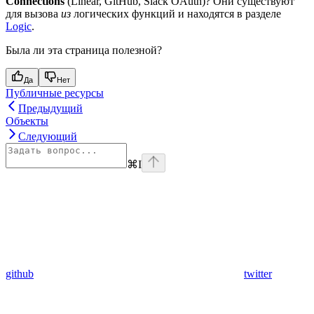
Connections
(Linear, GitHub, Slack OAuth)? Они существуют
для вызова
из
логических функций и находятся в разделе
Logic
.
Была ли эта страница полезной?
Да
Нет
Публичные ресурсы
Предыдущий
Объекты
Следующий
⌘
I
github
twitter