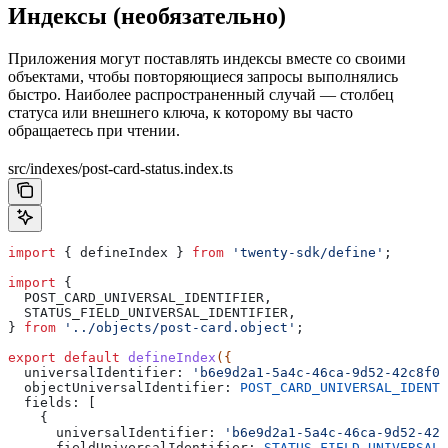
Индексы (необязательно)
Приложения могут поставлять индексы вместе со своими
объектами, чтобы повторяющиеся запросы выполнялись
быстро. Наиболее распространенный случай — столбец
статуса или внешнего ключа, к которому вы часто
обращаетесь при чтении.
src/indexes/post-card-status.index.ts
import
 { 
defineIndex
 } 
from
 'twenty-sdk/define'
;
import
 {
  POST_CARD_UNIVERSAL_IDENTIFIER
,
  STATUS_FIELD_UNIVERSAL_IDENTIFIER
,
} 
from
 '../objects/post-card.object'
;
export
 default
 defineIndex
({
  universalIdentifier:
 'b6e9d2a1-5a4c-46ca-9d52-42c8f02
  objectUniversalIdentifier:
 POST_CARD_UNIVERSAL_IDENTI
  fields:
 [
    {
      universalIdentifier:
 'b6e9d2a1-5a4c-46ca-9d52-42c
      fieldUniversalIdentifier:
 STATUS_FIELD_UNIVERSAL_