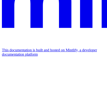
This documentation is built and hosted on Mintlify, a developer
documentation platform
Assistant
Responses
are
generated
using
AI
and
may