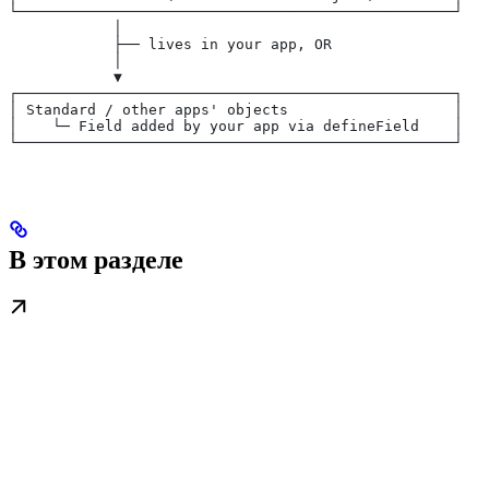
└──────────────────────────────────────────────────┘
            │
            ├── lives in your app, OR
            │
            ▼
┌──────────────────────────────────────────────────┐
│ Standard / other apps' objects                   │
│    └─ Field added by your app via defineField    │
└──────────────────────────────────────────────────┘
В этом разделе