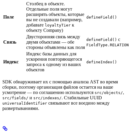
Столбец в объекте.
Отдельные поля могут
расширять объекты, которые
Поле
defineField()
вы не создавали (например,
добавьте
к
loyaltyTier
объекту Company)
Двусторонняя связь между
с
defineField()
Связь
двумя объектами — обе
FieldType.RELATION
стороны объявлены как поля
Индекс базы данных для
ускорения повторяющегося
Индекс
defineIndex()
запроса к одному из ваших
объектов
SDK обнаруживает их с помощью анализа AST во время
сборки, поэтому организация файлов остается на ваше
усмотрение — по соглашению используются
,
src/objects/
и
. Стабильные UUID
src/fields/
src/indexes/
связывают все воедино между
universalIdentifier
развертываниями.