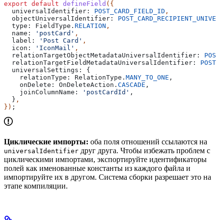
export
 default
 defineField
({
  universalIdentifier:
 POST_CARD_FIELD_ID
,
  objectUniversalIdentifier:
 POST_CARD_RECIPIENT_UNIVER
  type:
 FieldType
.
RELATION
,
  name:
 'postCard'
,
  label:
 'Post Card'
,
  icon:
 'IconMail'
,
  relationTargetObjectMetadataUniversalIdentifier:
 POST
  relationTargetFieldMetadataUniversalIdentifier:
 POST_
  universalSettings:
 {
    relationType:
 RelationType
.
MANY_TO_ONE
,
    onDelete:
 OnDeleteAction
.
CASCADE
,
    joinColumnName:
 'postCardId'
,
  }
,
})
;
Циклические импорты:
оба поля отношений ссылаются на
друг друга. Чтобы избежать проблем с
universalIdentifier
циклическими импортами, экспортируйте идентификаторы
полей как именованные константы из каждого файла и
импортируйте их в другом. Система сборки разрешает это на
этапе компиляции.