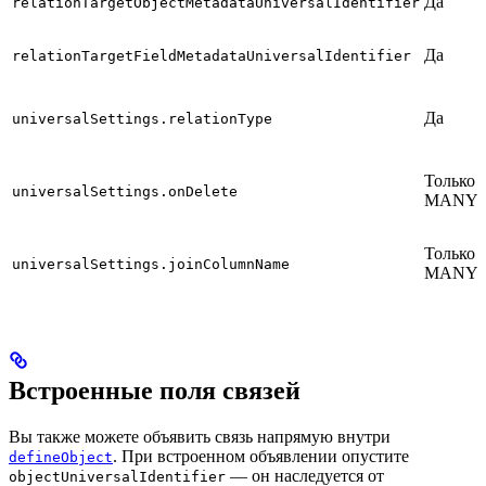
Да
relationTargetObjectMetadataUniversalIdentifier
Да
relationTargetFieldMetadataUniversalIdentifier
Да
universalSettings.relationType
Только 
universalSettings.onDelete
MANY_
Только 
universalSettings.joinColumnName
MANY_
Встроенные поля связей
Вы также можете объявить связь напрямую внутри
. При встроенном объявлении опустите
defineObject
— он наследуется от
objectUniversalIdentifier