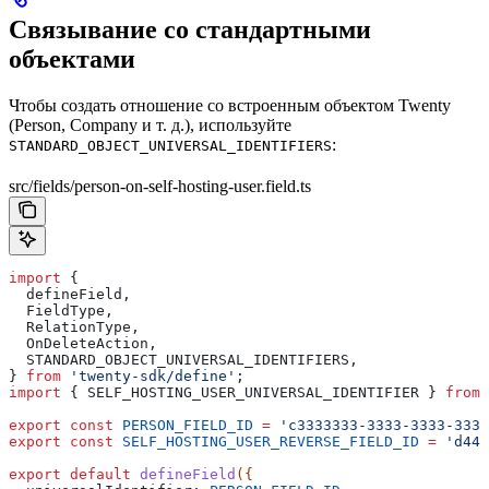
Связывание со стандартными
объектами
Чтобы создать отношение со встроенным объектом Twenty
(Person, Company и т. д.), используйте
:
STANDARD_OBJECT_UNIVERSAL_IDENTIFIERS
src/fields/person-on-self-hosting-user.field.ts
import
 {
  defineField
,
  FieldType
,
  RelationType
,
  OnDeleteAction
,
  STANDARD_OBJECT_UNIVERSAL_IDENTIFIERS
,
} 
from
 'twenty-sdk/define'
;
import
 { 
SELF_HOSTING_USER_UNIVERSAL_IDENTIFIER
 } 
from
 
export
 const
 PERSON_FIELD_ID
 =
 'c3333333-3333-3333-3333
export
 const
 SELF_HOSTING_USER_REVERSE_FIELD_ID
 =
 'd444
export
 default
 defineField
({