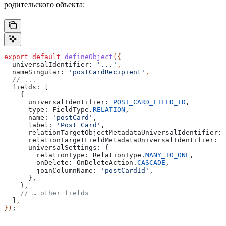
родительского объекта:
export
 default
 defineObject
({
  universalIdentifier:
 '...'
,
  nameSingular:
 'postCardRecipient'
,
  // ...
  fields:
 [
    {
      universalIdentifier:
 POST_CARD_FIELD_ID
,
      type:
 FieldType
.
RELATION
,
      name:
 'postCard'
,
      label:
 'Post Card'
,
      relationTargetObjectMetadataUniversalIdentifier:
 
      relationTargetFieldMetadataUniversalIdentifier:
 P
      universalSettings:
 {
        relationType:
 RelationType
.
MANY_TO_ONE
,
        onDelete:
 OnDeleteAction
.
CASCADE
,
        joinColumnName:
 'postCardId'
,
      },
    },
    // … other fields
  ]
,
})
;