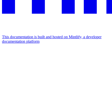
This documentation is built and hosted on Mintlify, a developer
documentation platform
Assistant
Responses
are
generated
using
AI
and
may
contain
mistakes.