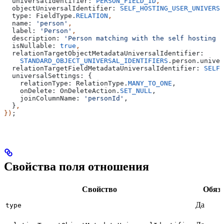
  universalIdentifier:
 PERSON_FIELD_ID
,
  objectUniversalIdentifier:
 SELF_HOSTING_USER_UNIVERSA
  type:
 FieldType
.
RELATION
,
  name:
 'person'
,
  label:
 'Person'
,
  description:
 'Person matching with the self hosting u
  isNullable:
 true
,
  relationTargetObjectMetadataUniversalIdentifier:
    STANDARD_OBJECT_UNIVERSAL_IDENTIFIERS
.
person
.
univer
  relationTargetFieldMetadataUniversalIdentifier:
 SELF_
  universalSettings:
 {
    relationType:
 RelationType
.
MANY_TO_ONE
,
    onDelete:
 OnDeleteAction
.
SET_NULL
,
    joinColumnName:
 'personId'
,
  }
,
})
;
Свойства поля отношения
Свойство
Обяза
Да
type