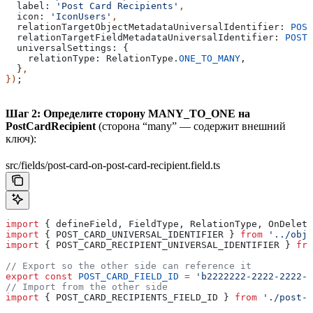
  label:
 'Post Card Recipients'
,
  icon:
 'IconUsers'
,
  relationTargetObjectMetadataUniversalIdentifier:
 POST
  relationTargetFieldMetadataUniversalIdentifier:
 POST_
  universalSettings:
 {
    relationType:
 RelationType
.
ONE_TO_MANY
,
  }
,
})
;
Шаг 2: Определите сторону MANY_TO_ONE на
PostCardRecipient
(сторона “many” — содержит внешний
ключ):
src/fields/post-card-on-post-card-recipient.field.ts
import
 { 
defineField
, 
FieldType
, 
RelationType
, 
OnDelete
import
 { 
POST_CARD_UNIVERSAL_IDENTIFIER
 } 
from
 '../obje
import
 { 
POST_CARD_RECIPIENT_UNIVERSAL_IDENTIFIER
 } 
fro
// Export so the other side can reference it
export
 const
 POST_CARD_FIELD_ID
 =
 'b2222222-2222-2222-2
// Import from the other side
import
 { 
POST_CARD_RECIPIENTS_FIELD_ID
 } 
from
 './post-c