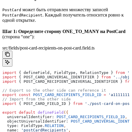
может быть отправлен множеству записей
PostCard
. Каждый получатель относится ровно к
PostCardRecipient
одной открытке.
Шаг 1: Определите сторону ONE_TO_MANY на PostCard
(сторона “one”):
src/fields/post-card-recipients-on-post-card.field.ts
import
 { 
defineField
, 
FieldType
, 
RelationType
 } 
from
 't
import
 { 
POST_CARD_UNIVERSAL_IDENTIFIER
 } 
from
 '../obje
import
 { 
POST_CARD_RECIPIENT_UNIVERSAL_IDENTIFIER
 } 
fro
// Export so the other side can reference it
export
 const
 POST_CARD_RECIPIENTS_FIELD_ID
 =
 'a1111111-
// Import from the other side
import
 { 
POST_CARD_FIELD_ID
 } 
from
 './post-card-on-post
export
 default
 defineField
({
  universalIdentifier:
 POST_CARD_RECIPIENTS_FIELD_ID
,
  objectUniversalIdentifier:
 POST_CARD_UNIVERSAL_IDENTI
  type:
 FieldType
.
RELATION
,
  name:
 'postCardRecipients'
,