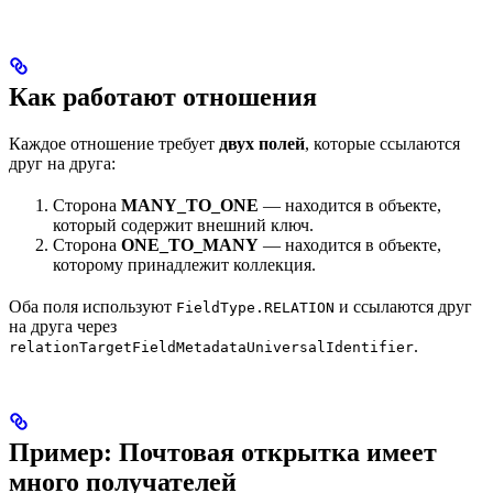
Как работают отношения
Каждое отношение требует
двух полей
, которые ссылаются
друг на друга:
Сторона
MANY_TO_ONE
— находится в объекте,
который содержит внешний ключ.
Сторона
ONE_TO_MANY
— находится в объекте,
которому принадлежит коллекция.
Оба поля используют
и ссылаются друг
FieldType.RELATION
на друга через
.
relationTargetFieldMetadataUniversalIdentifier
Пример: Почтовая открытка имеет
много получателей