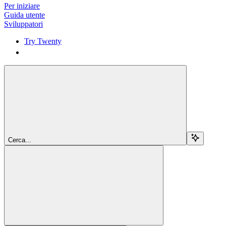
Per iniziare
Guida utente
Sviluppatori
Try Twenty
Try Twenty
Cerca...