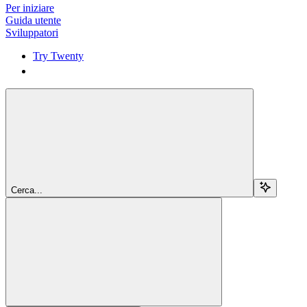
Per iniziare
Guida utente
Sviluppatori
Try Twenty
Try Twenty
Cerca...