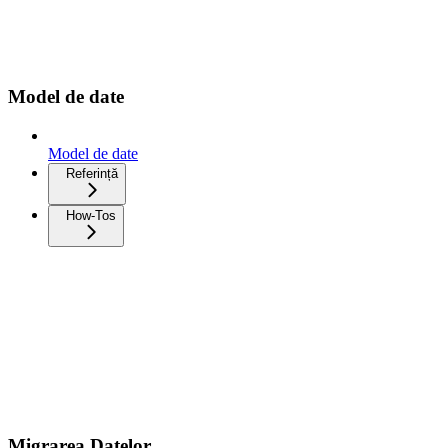
Model de date
Model de date
Referință
How-Tos
Migrarea Datelor