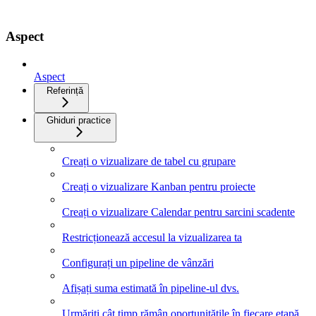
Aspect
Aspect
Referință
Ghiduri practice
Creați o vizualizare de tabel cu grupare
Creați o vizualizare Kanban pentru proiecte
Creați o vizualizare Calendar pentru sarcini scadente
Restricționează accesul la vizualizarea ta
Configurați un pipeline de vânzări
Afișați suma estimată în pipeline-ul dvs.
Urmăriți cât timp rămân oportunitățile în fiecare etapă.