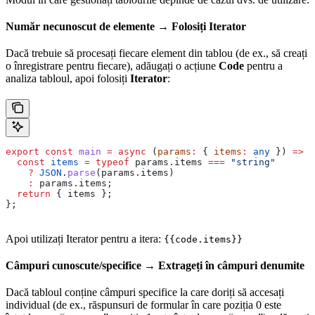
Număr necunoscut de elemente → Folosiți Iterator
Dacă trebuie să procesați fiecare element din tablou (de ex., să creați
o înregistrare pentru fiecare), adăugați o acțiune
Code
pentru a
analiza tabloul, apoi folosiți
Iterator
:
export
 const
 main
 =
 async
 (
params
:
 { 
items
:
 any
 }) 
=>
 {
  const
 items
 =
 typeof
 params
.
items
 ===
 "string"
    ?
 JSON
.
parse
(
params
.
items
)
    :
 params
.
items
;
  return
 { 
items
 };
};
Apoi utilizați Iterator pentru a itera:
{{code.items}}
Câmpuri cunoscute/specifice → Extrageți în câmpuri denumite
Dacă tabloul conține câmpuri specifice la care doriți să accesați
individual (de ex., răspunsuri de formular în care poziția 0 este