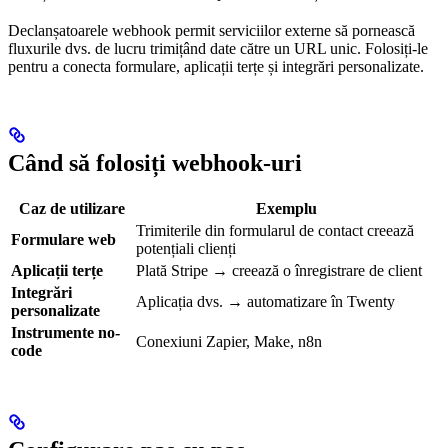
Declanșatoarele webhook permit serviciilor externe să pornească
fluxurile dvs. de lucru trimițând date către un URL unic. Folosiți-le
pentru a conecta formulare, aplicații terțe și integrări personalizate.
Când să folosiți webhook-uri
Caz de utilizare
Exemplu
Trimiterile din formularul de contact creează
Formulare web
potențiali clienți
Aplicații terțe
Plată Stripe → creează o înregistrare de client
Integrări
Aplicația dvs. → automatizare în Twenty
personalizate
Instrumente no-
Conexiuni Zapier, Make, n8n
code