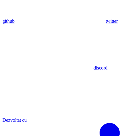
github
twitter
discord
Dezvoltat cu