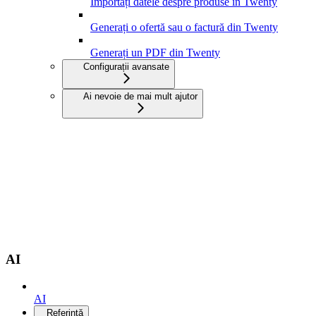
Importați datele despre produse în Twenty
Generați o ofertă sau o factură din Twenty
Generați un PDF din Twenty
Configurații avansate
Ai nevoie de mai mult ajutor
AI
AI
Referință