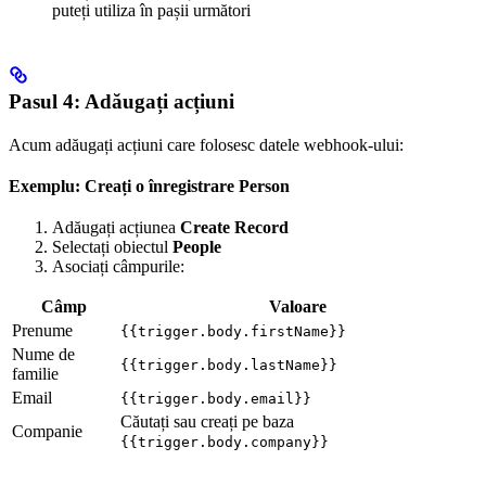
puteți utiliza în pașii următori
Pasul 4: Adăugați acțiuni
Acum adăugați acțiuni care folosesc datele webhook-ului:
Exemplu: Creați o înregistrare Person
Adăugați acțiunea
Create Record
Selectați obiectul
People
Asociați câmpurile:
Câmp
Valoare
Prenume
{{trigger.body.firstName}}
Nume de
{{trigger.body.lastName}}
familie
Email
{{trigger.body.email}}
Căutați sau creați pe baza
Companie
{{trigger.body.company}}