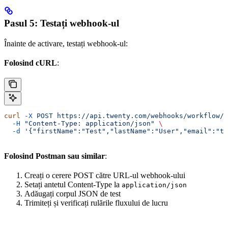
Pasul 5: Testați webhook-ul
Înainte de activare, testați webhook-ul:
Folosind cURL
:
curl
 -X
 POST
 https://api.twenty.com/webhooks/workflow/a
  -H
 "Content-Type: application/json"
 \
  -d
 '{"firstName":"Test","lastName":"User","email":"te
Folosind Postman sau similar
:
Creați o cerere POST către URL-ul webhook-ului
Setați antetul Content-Type la
application/json
Adăugați corpul JSON de test
Trimiteți și verificați rulările fluxului de lucru