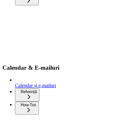
Calendar & E-mailuri
Calendar și e-mailuri
Referință
How-Tos