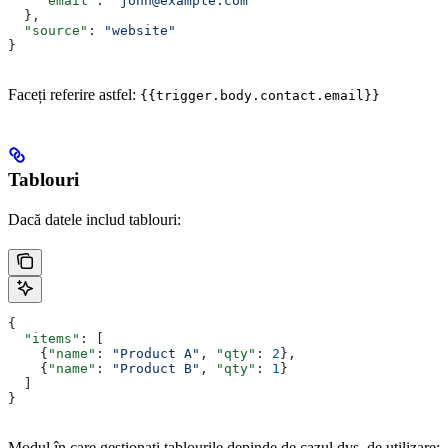
    "email"
: 
"john@example.com"
  },
  "source"
: 
"website"
}
Faceți referire astfel:
{{trigger.body.contact.email}}
Tablouri
Dacă datele includ tablouri:
{
  "items"
: [
    {
"name"
: 
"Product A"
, 
"qty"
: 
2
},
    {
"name"
: 
"Product B"
, 
"qty"
: 
1
}
  ]
}
Modul în care gestionați tablourile depinde de cazul dvs. de utilizare: