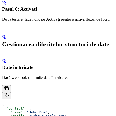
Pasul 6: Activați
După testare, faceți clic pe
Activați
pentru a activa fluxul de lucru.
Gestionarea diferitelor structuri de date
Date îmbricate
Dacă webhook-ul trimite date îmbricate:
{
  "contact"
: {
    "name"
: 
"John Doe"
,