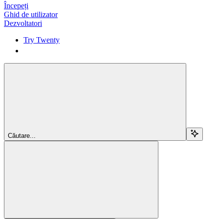
Începeți
Ghid de utilizator
Dezvoltatori
Try Twenty
Try Twenty
Căutare...