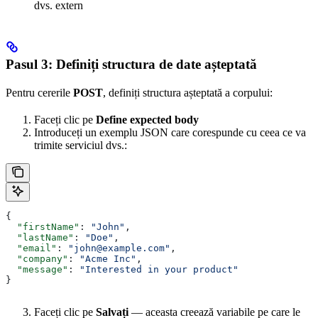
dvs. extern
Pasul 3: Definiți structura de date așteptată
Pentru cererile
POST
, definiți structura așteptată a corpului:
Faceți clic pe
Define expected body
Introduceți un exemplu JSON care corespunde cu ceea ce va
trimite serviciul dvs.:
{
  "firstName"
: 
"John"
,
  "lastName"
: 
"Doe"
,
  "email"
: 
"john@example.com"
,
  "company"
: 
"Acme Inc"
,
  "message"
: 
"Interested in your product"
}
Faceți clic pe
Salvați
— aceasta creează variabile pe care le