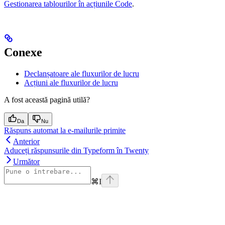
Gestionarea tablourilor în acțiunile Code
.
Conexe
Declanșatoare ale fluxurilor de lucru
Acțiuni ale fluxurilor de lucru
A fost această pagină utilă?
Da
Nu
Răspuns automat la e-mailurile primite
Anterior
Aduceți răspunsurile din Typeform în Twenty
Următor
⌘
I