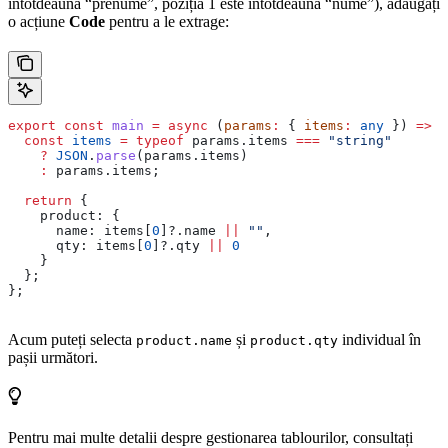
întotdeauna “prenume”, poziția 1 este întotdeauna “nume”), adăugați
o acțiune
Code
pentru a le extrage:
export
 const
 main
 =
 async
 (
params
:
 { 
items
:
 any
 }) 
=>
 {
  const
 items
 =
 typeof
 params
.
items
 ===
 "string"
    ?
 JSON
.
parse
(
params
.
items
)
    :
 params
.
items
;
  return
 {
    product:
 {
      name:
 items
[
0
]?.
name
 ||
 ""
,
      qty:
 items
[
0
]?.
qty
 ||
 0
    }
  };
};
Acum puteți selecta
și
individual în
product.name
product.qty
pașii următori.
Pentru mai multe detalii despre gestionarea tablourilor, consultați