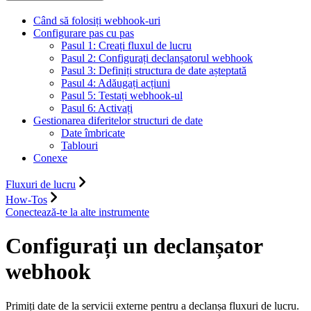
Când să folosiți webhook-uri
Configurare pas cu pas
Pasul 1: Creați fluxul de lucru
Pasul 2: Configurați declanșatorul webhook
Pasul 3: Definiți structura de date așteptată
Pasul 4: Adăugați acțiuni
Pasul 5: Testați webhook-ul
Pasul 6: Activați
Gestionarea diferitelor structuri de date
Date îmbricate
Tablouri
Conexe
Fluxuri de lucru
How-Tos
Conectează-te la alte instrumente
Configurați un declanșator
webhook
Primiți date de la servicii externe pentru a declanșa fluxuri de lucru.