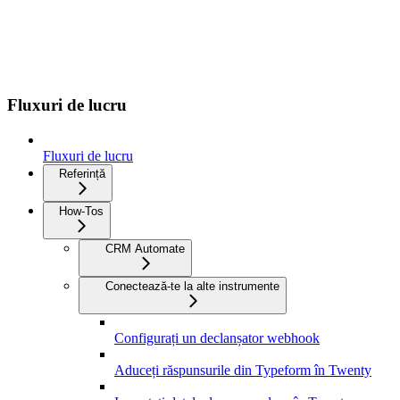
Fluxuri de lucru
Fluxuri de lucru
Referință
How-Tos
CRM Automate
Conectează-te la alte instrumente
Configurați un declanșator webhook
Aduceți răspunsurile din Typeform în Twenty