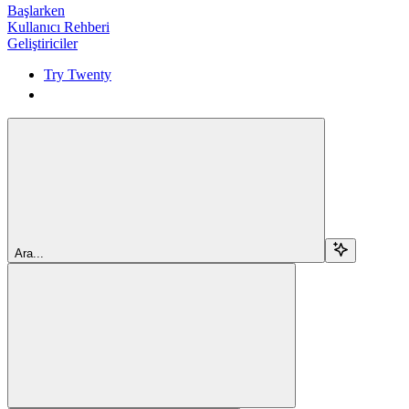
Başlarken
Kullanıcı Rehberi
Geliştiriciler
Try Twenty
Try Twenty
Ara...