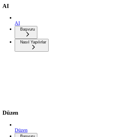
AI
AI
Başvuru
Nasıl Yapılırlar
Düzen
Düzen
Başvuru