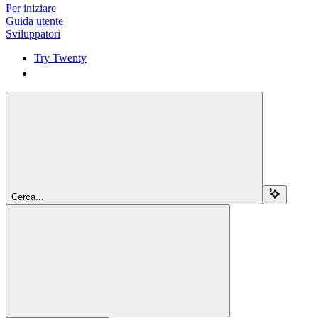
Per iniziare
Guida utente
Sviluppatori
Try Twenty
Try Twenty
Cerca...