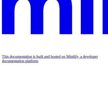
This documentation is built and hosted on Mintlify, a developer
documentation platform
Assistant
Responses
are
generated
using
AI